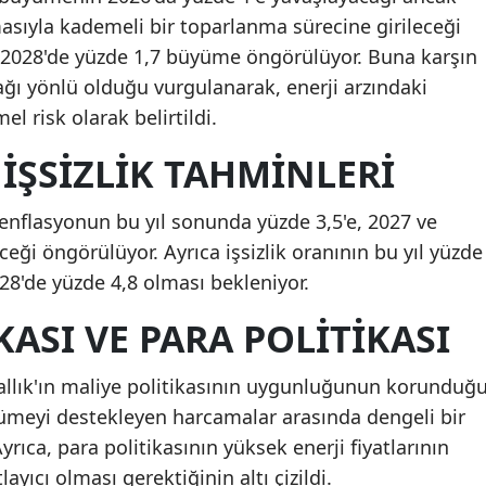
asıyla kademeli bir toparlanma sürecine girileceği
ve 2028'de yüzde 1,7 büyüme öngörülüyor. Buna karşın
ğı yönlü olduğu vurgulanarak, enerji arzındaki
 risk olarak belirtildi.
İŞSIZLIK TAHMINLERI
a enflasyonun bu yıl sonunda yüzde 3,5'e, 2027 ve
ceği öngörülüyor. Ayrıca işsizlik oranının bu yıl yüzde
028'de yüzde 4,8 olması bekleniyor.
KASI VE PARA POLITIKASI
rallık'ın maliye politikasının uygunluğunun korunduğ
üyümeyi destekleyen harcamalar arasında dengeli bir
Ayrıca, para politikasının yüksek enerji fiyatlarının
layıcı olması gerektiğinin altı çizildi.