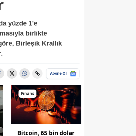
r
nda yüzde 1'e
masıyla birlikte
re, Birleşik Krallık
.
Abone Ol
Finans
Bitcoin, 65 bin dolar