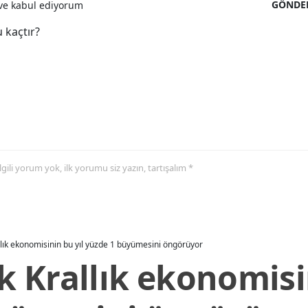
GÖNDE
e kabul ediyorum
 kaçtır?
 ilgili yorum yok, ilk yorumu siz yazın, tartışalım *
allık ekonomisinin bu yıl yüzde 1 büyümesini öngörüyor
ik Krallık ekonomisi