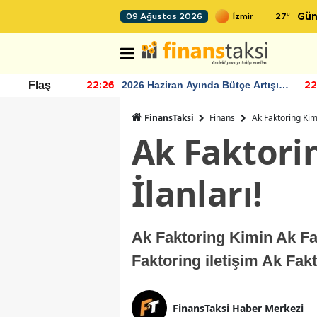
27
°
09 Ağustos 2026
Gün
r seviyesinin
2026 Haziran Ayında Bütçe Artışı
Flaş
22:26
22
Yaşandı
FinansTaksi
Finans
Ak Faktoring Kimi
Ak Faktori
İlanları!
Ak Faktoring Kimin Ak Fak
Faktoring iletişim Ak Fakt
FinansTaksi Haber Merkezi