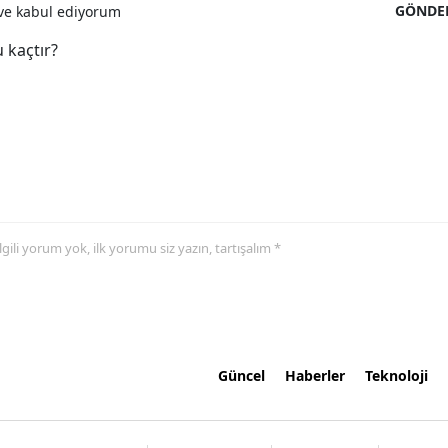
GÖNDE
e kabul ediyorum
 kaçtır?
 ilgili yorum yok, ilk yorumu siz yazın, tartışalım *
Güncel
Haberler
Teknoloji