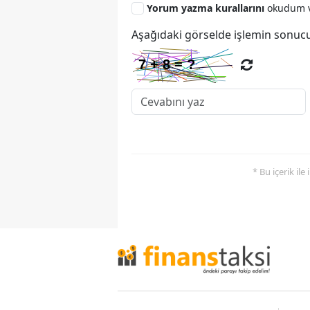
Yorum yazma kurallarını
okudum v
Aşağıdaki görselde işlemin sonucu
* Bu içerik ile