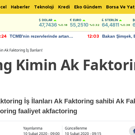
cel
Haberler
Teknoloji
Kredi
Eko Gündem
Borsa Ve Yat
DOLAR
EURO
STERLIN
47,7436
55,2510
64,4811
%0.18
%0.32
%0.38
TCMB'nin rezervlerinde artan
Bakan Şimşek, 
:24
12:03
momentum devam ediyor
için umut verici
bulundu
n Ak Faktoring İş İlanları!
ng Kimin Ak Faktori
toring İş İlanları Ak Faktoring sahibi Ak Fa
oring faaliyet akfactoring
Yayınlanma
Güncellenme
10 Şubat 2020 - 09:00
10 Şubat 2020 - 09:15