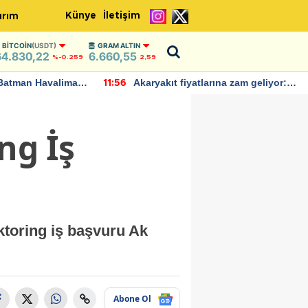
Künye
İletişim
ırım
BITCOIN
(USDT)
GRAM ALTIN
64.830,22
6.660,55
%-0.259
2,59
Batman Havalimanı
Akaryakıt fiyatlarına zam geliyor:
11:56
 açıklamalarda
Yeni tarih açıklandı
ng İş
ktoring iş başvuru Ak
Abone Ol