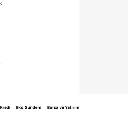
R
Kredi
Eko Gündem
Borsa ve Yatırım