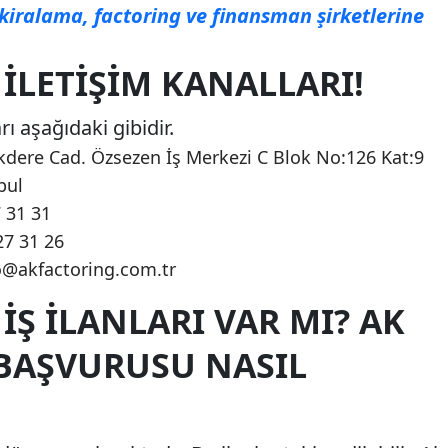
kiralama, factoring ve finansman şirketlerine
İLETIŞIM KANALLARI!
rı aşağıdaki gibidir.
dere Cad. Özsezen İş Merkezi C Blok No:126 Kat:9
bul
 31 31
27 31 26
o@akfactoring.com.tr
İŞ İLANLARI VAR MI? AK
 BAŞVURUSU NASIL