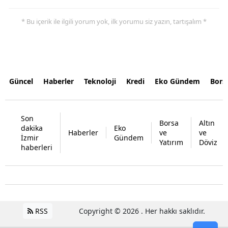
* Bu içerik ile ilgili yorum yok, ilk yorumu siz yazın, tartışalım *
Güncel
Haberler
Teknoloji
Kredi
Eko Gündem
Bors
Son
Borsa
Altın
dakika
Eko
Haberler
ve
ve
İzmir
Gündem
Yatırım
Döviz
haberleri
RSS
Copyright © 2026 . Her hakkı saklıdır.