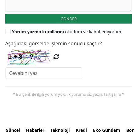
GÖNDER
Yorum yazma kurallarını
okudum ve kabul ediyorum
Aşağıdaki görselde işlemin sonucu kaçtır?
* Bu içerik ile ilgili yorum yok, ilk yorumu siz yazın, tartışalım *
Güncel
Haberler
Teknoloji
Kredi
Eko Gündem
Bors