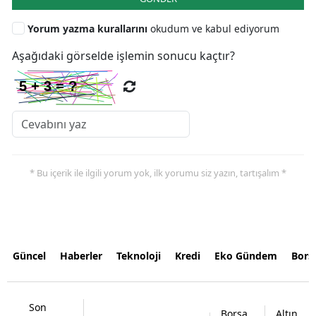
Yorum yazma kurallarını
okudum ve kabul ediyorum
Aşağıdaki görselde işlemin sonucu kaçtır?
* Bu içerik ile ilgili yorum yok, ilk yorumu siz yazın, tartışalım *
Güncel
Haberler
Teknoloji
Kredi
Eko Gündem
Bors
Son
Borsa
Altın