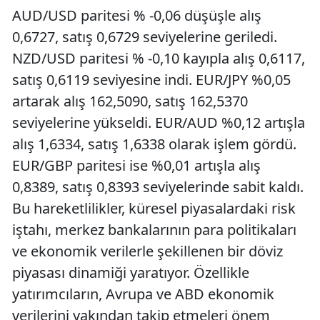
AUD/USD paritesi % -0,06 düşüşle alış
0,6727, satış 0,6729 seviyelerine geriledi.
NZD/USD paritesi % -0,10 kayıpla alış 0,6117,
satış 0,6119 seviyesine indi. EUR/JPY %0,05
artarak alış 162,5090, satış 162,5370
seviyelerine yükseldi. EUR/AUD %0,12 artışla
alış 1,6334, satış 1,6338 olarak işlem gördü.
EUR/GBP paritesi ise %0,01 artışla alış
0,8389, satış 0,8393 seviyelerinde sabit kaldı.
Bu hareketlilikler, küresel piyasalardaki risk
iştahı, merkez bankalarının para politikaları
ve ekonomik verilerle şekillenen bir döviz
piyasası dinamiği yaratıyor. Özellikle
yatırımcıların, Avrupa ve ABD ekonomik
verilerini yakından takip etmeleri önem