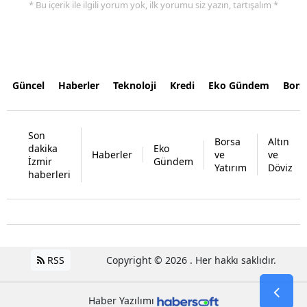
* Bu içerik ile ilgili yorum yok, ilk yorumu siz yazın, tartışalım *
Güncel
Haberler
Teknoloji
Kredi
Eko Gündem
Bors
Son
Borsa
Altın
dakika
Eko
Haberler
ve
ve
İzmir
Gündem
Yatırım
Döviz
haberleri
RSS
Copyright © 2026 . Her hakkı saklıdır.
Haber Yazılımı