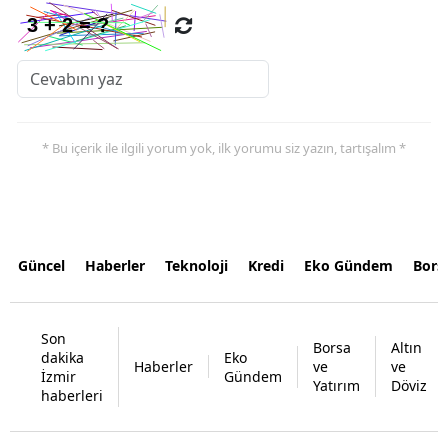
* Bu içerik ile ilgili yorum yok, ilk yorumu siz yazın, tartışalım *
Güncel
Haberler
Teknoloji
Kredi
Eko Gündem
Bors
Son
Borsa
Altın
dakika
Eko
Haberler
ve
ve
İzmir
Gündem
Yatırım
Döviz
haberleri