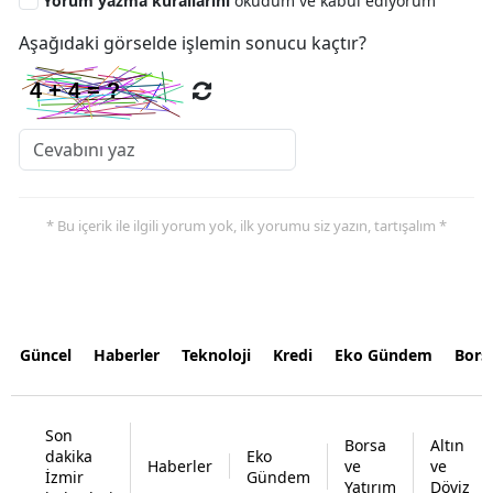
Yorum yazma kurallarını
okudum ve kabul ediyorum
Aşağıdaki görselde işlemin sonucu kaçtır?
* Bu içerik ile ilgili yorum yok, ilk yorumu siz yazın, tartışalım *
Güncel
Haberler
Teknoloji
Kredi
Eko Gündem
Bors
Son
Borsa
Altın
dakika
Eko
Haberler
ve
ve
İzmir
Gündem
Yatırım
Döviz