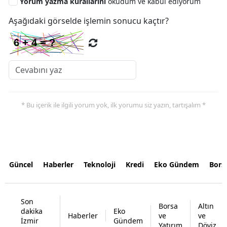
Yorum yazma kurallarını
okudum ve kabul ediyorum
Aşağıdaki görselde işlemin sonucu kaçtır?
* Bu içerik ile ilgili yorum yok, ilk yorumu siz yazın, tartışalım *
Güncel
Haberler
Teknoloji
Kredi
Eko Gündem
Bors
Son
Borsa
Altın
dakika
Eko
Haberler
ve
ve
İzmir
Gündem
Yatırım
Döviz