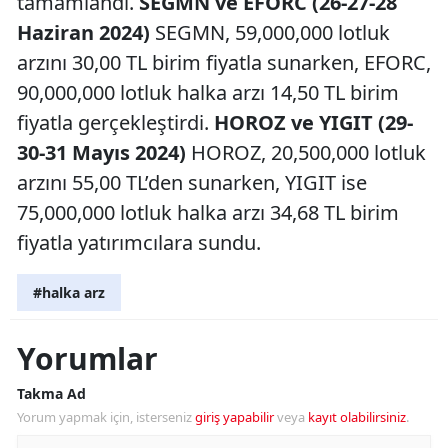
tamamlandı.
SEGMN ve EFORC (26-27-28
Haziran 2024)
SEGMN, 59,000,000 lotluk
arzını 30,00 TL birim fiyatla sunarken, EFORC,
90,000,000 lotluk halka arzı 14,50 TL birim
fiyatla gerçekleştirdi.
HOROZ ve YIGIT (29-
30-31 Mayıs 2024)
HOROZ, 20,500,000 lotluk
arzını 55,00 TL’den sunarken, YIGIT ise
75,000,000 lotluk halka arzı 34,68 TL birim
fiyatla yatırımcılara sundu.
#halka arz
Yorumlar
Takma Ad
Yorum yapmak için, isterseniz
giriş yapabilir
veya
kayıt olabilirsiniz
.