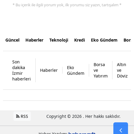
* Bu içerik ile ilgili yorum yok, ilk yorumu siz yazın, tartışalım *
Güncel
Haberler
Teknoloji
Kredi
Eko Gündem
Bors
Son
Borsa
Altın
dakika
Eko
Haberler
ve
ve
İzmir
Gündem
Yatırım
Döviz
haberleri
RSS
Copyright © 2026 . Her hakkı saklıdır.
Haber Yazılımı