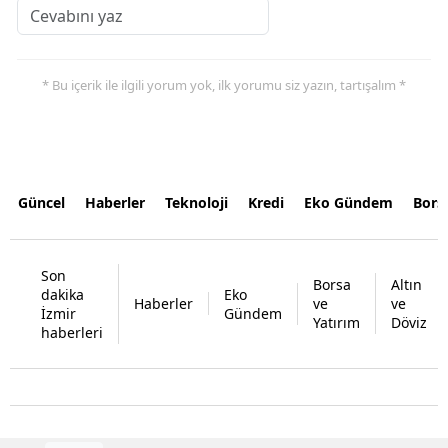
* Bu içerik ile ilgili yorum yok, ilk yorumu siz yazın, tartışalım *
Güncel
Haberler
Teknoloji
Kredi
Eko Gündem
Bors
Son
Borsa
Altın
dakika
Eko
Haberler
ve
ve
İzmir
Gündem
Yatırım
Döviz
haberleri