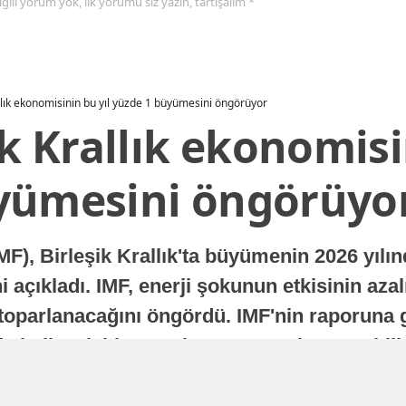
 ilgili yorum yok, ilk yorumu siz yazın, tartışalım *
allık ekonomisinin bu yıl yüzde 1 büyümesini öngörüyor
ik Krallık ekonomisi
yümesini öngörüyo
MF), Birleşik Krallık'ta büyümenin 2026 yılı
 açıkladı. IMF, enerji şokunun etkisinin azal
oparlanacağını öngördü. IMF'nin raporuna gö
a istikrarlı bir toparlanma süreci yaşayabilir
Yayınlanma