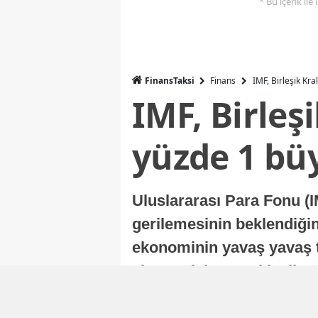
* Bu içerik ile
FinansTaksi
Finans
IMF, Birleşik Kr
IMF, Birleş
yüzde 1 bü
Uluslararası Para Fonu (I
gerilemesinin beklendiğini
ekonominin yavaş yavaş t
ekonomisi, sonraki yıllard