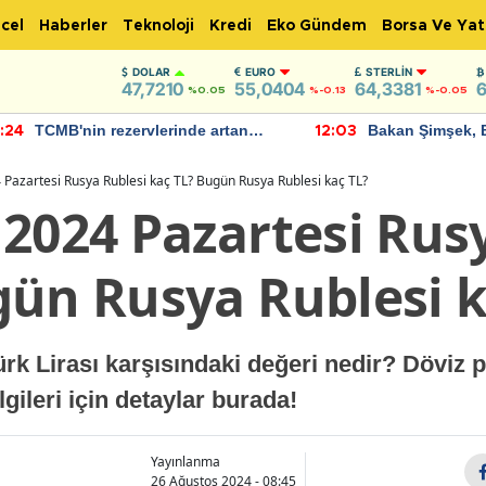
cel
Haberler
Teknoloji
Kredi
Eko Gündem
Borsa Ve Yat
DOLAR
EURO
STERLIN
47,7210
55,0404
64,3381
6
%0.05
%-0.13
%-0.05
TCMB'nin rezervlerinde artan
Bakan Şimşek, 
:24
12:03
momentum devam ediyor
için umut verici
bulundu
Pazartesi Rusya Rublesi kaç TL? Bugün Rusya Rublesi kaç TL?
 2024 Pazartesi Rus
gün Rusya Rublesi k
rk Lirası karşısındaki değeri nedir? Döviz 
gileri için detaylar burada!
Yayınlanma
26 Ağustos 2024 - 08:45