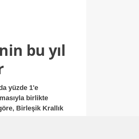
nin bu yıl
r
nda yüzde 1'e
masıyla birlikte
re, Birleşik Krallık
.
Abone Ol