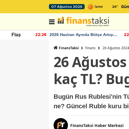
26
°
07 Ağustos 2026
Gün
r seviyesinin
2026 Haziran Ayında Bütçe Artışı
Flaş
22:26
22
Yaşandı
FinansTaksi
Finans
26 Ağustos 2024 
26 Ağustos
kaç TL? Bu
Bugün Rus Rublesi'nin Tü
ne? Güncel Ruble kuru bil
FinansTaksi Haber Merkezi