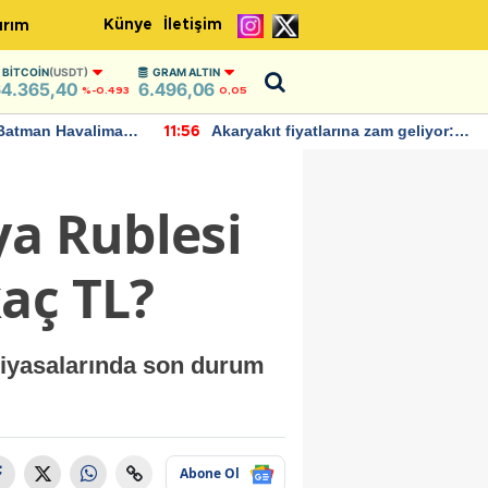
Künye
İletişim
ırım
BITCOIN
(USDT)
GRAM ALTIN
4.365,40
6.496,06
%-0.493
0,05
Batman Havalimanı
Akaryakıt fiyatlarına zam geliyor:
11:56
 açıklamalarda
Yeni tarih açıklandı
ya Rublesi
aç TL?
piyasalarında son durum
Abone Ol