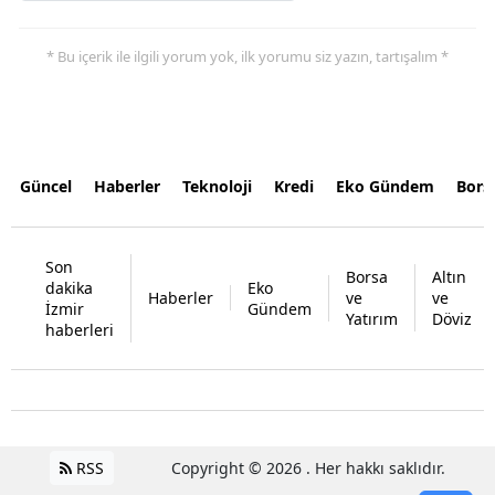
* Bu içerik ile ilgili yorum yok, ilk yorumu siz yazın, tartışalım *
Güncel
Haberler
Teknoloji
Kredi
Eko Gündem
Bors
Son
Borsa
Altın
dakika
Eko
Haberler
ve
ve
İzmir
Gündem
Yatırım
Döviz
haberleri
RSS
Copyright © 2026 . Her hakkı saklıdır.