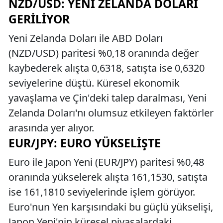
NZD/USD: YENI ZELANDA DOLARI
GERILIYOR
Yeni Zelanda Doları ile ABD Doları
(NZD/USD) paritesi %0,18 oranında değer
kaybederek alışta 0,6318, satışta ise 0,6320
seviyelerine düştü. Küresel ekonomik
yavaşlama ve Çin'deki talep daralması, Yeni
Zelanda Doları'nı olumsuz etkileyen faktörler
arasında yer alıyor.
EUR/JPY: EURO YÜKSELIŞTE
Euro ile Japon Yeni (EUR/JPY) paritesi %0,48
oranında yükselerek alışta 161,1530, satışta
ise 161,1810 seviyelerinde işlem görüyor.
Euro'nun Yen karşısındaki bu güçlü yükselişi,
Japon Yeni'nin küresel piyasalardaki