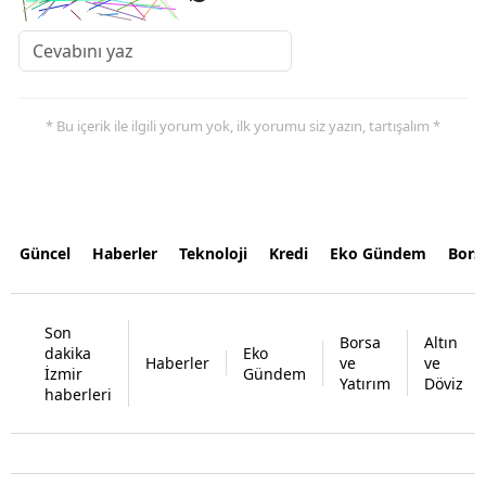
* Bu içerik ile ilgili yorum yok, ilk yorumu siz yazın, tartışalım *
Güncel
Haberler
Teknoloji
Kredi
Eko Gündem
Bors
Son
Borsa
Altın
dakika
Eko
Haberler
ve
ve
İzmir
Gündem
Yatırım
Döviz
haberleri