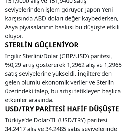
151,9000 alış ve 151,9400 satış
seviyelerinden işlem görüyor. Japon Yeni
karşısında ABD doları değer kaybederken,
Asya piyasalarının baskısı bu düşüşte etkili
oluyor.
STERLIN GÜÇLENIYOR
İngiliz Sterlini/Dolar (GBP/USD) paritesi,
%0,29 artış göstererek 1,2962 alış ve 1,2965
satış seviyelerine yükseldi. İngiltere'den
gelen olumlu ekonomik veriler ve Sterlin
üzerindeki talep, bu artışı tetikleyen başlıca
etkenler arasında.
USD/TRY PARITESI HAFIF DÜŞÜŞTE
Türkiye’de Dolar/TL (USD/TRY) paritesi
34,2417 alış ve 34,2485 satış seviyelerinde