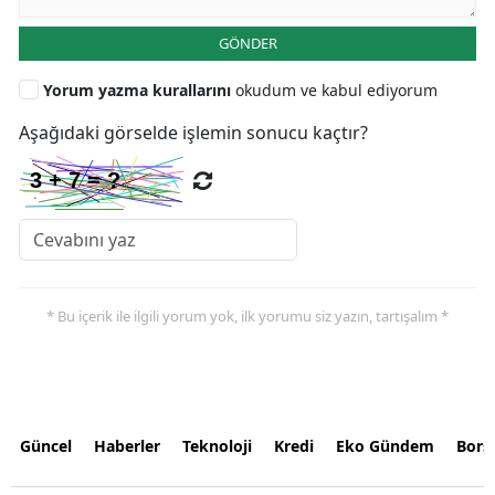
GÖNDER
Yorum yazma kurallarını
okudum ve kabul ediyorum
Aşağıdaki görselde işlemin sonucu kaçtır?
* Bu içerik ile ilgili yorum yok, ilk yorumu siz yazın, tartışalım *
Güncel
Haberler
Teknoloji
Kredi
Eko Gündem
Bors