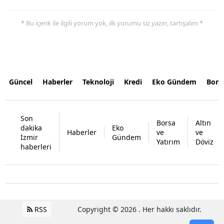
* Bu içerik ile ilgili yorum yok, ilk yorumu siz yazın, tartışalım *
Güncel
Haberler
Teknoloji
Kredi
Eko Gündem
Bors
Son
Borsa
Altın
dakika
Eko
Haberler
ve
ve
İzmir
Gündem
Yatırım
Döviz
haberleri
RSS
Copyright © 2026 . Her hakkı saklıdır.