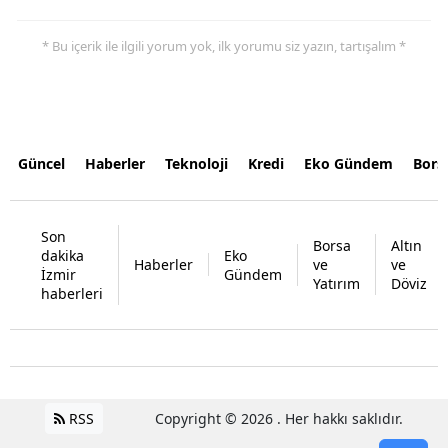
* Bu içerik ile ilgili yorum yok, ilk yorumu siz yazın, tartışalım *
Güncel
Haberler
Teknoloji
Kredi
Eko Gündem
Bors
Son
Borsa
Altın
dakika
Eko
Haberler
ve
ve
İzmir
Gündem
Yatırım
Döviz
haberleri
RSS
Copyright © 2026 . Her hakkı saklıdır.