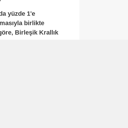
nda yüzde 1'e
masıyla birlikte
re, Birleşik Krallık
.
Abone Ol
Finans
Bitcoin, 65 bin dolar
seviyesinin altına