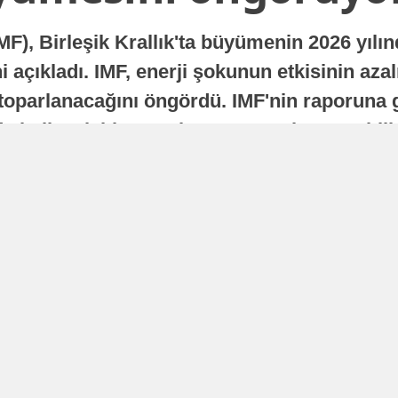
MF), Birleşik Krallık'ta büyümenin 2026 yılı
 açıkladı. IMF, enerji şokunun etkisinin azal
oparlanacağını öngördü. IMF'nin raporuna gö
a istikrarlı bir toparlanma süreci yaşayabilir
Yayınlanma
16 Temmuz 2026 - 22:37