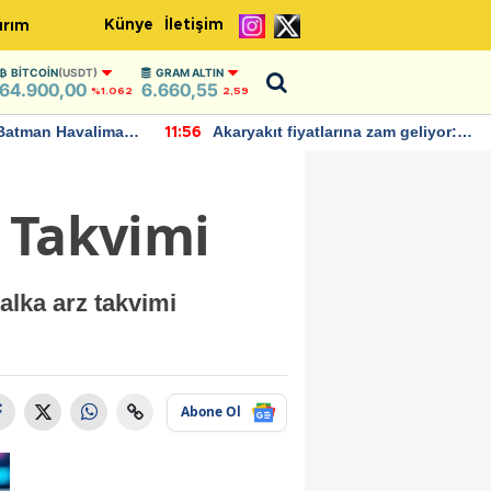
Künye
İletişim
ırım
BITCOIN
(USDT)
GRAM ALTIN
64.900,00
6.660,55
%1.062
2,59
Batman Havalimanı
Akaryakıt fiyatlarına zam geliyor:
11:56
 açıklamalarda
Yeni tarih açıklandı
 Takvimi
alka arz takvimi
Abone Ol