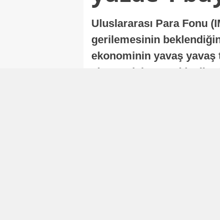
Uluslararası Para Fonu (I
gerilemesinin beklendiğini
ekonominin yavaş yavaş t
ekonomisi, sonraki yıllard
Nur Duman