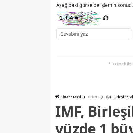
Aşağıdaki görselde işlemin sonucu
* Bu içerik ile
FinansTaksi
Finans
IMF, Birleşik Kr
IMF, Birleş
yüzde 1 bü