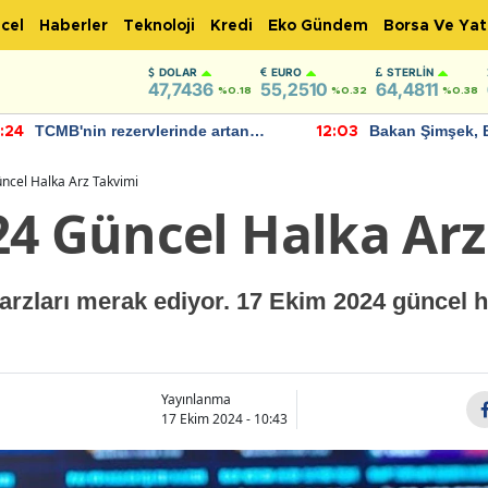
cel
Haberler
Teknoloji
Kredi
Eko Gündem
Borsa Ve Yat
DOLAR
EURO
STERLIN
47,7436
55,2510
64,4811
%0.18
%0.32
%0.38
TCMB'nin rezervlerinde artan
Bakan Şimşek, 
:24
12:03
momentum devam ediyor
için umut verici
bulundu
ncel Halka Arz Takvimi
24 Güncel Halka Arz
 arzları merak ediyor. 17 Ekim 2024 güncel h
Yayınlanma
17 Ekim 2024 - 10:43