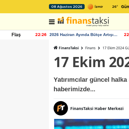
26
°
08 Ağustos 2026
Gün
r seviyesinin
2026 Haziran Ayında Bütçe Artışı
Flaş
22:26
22
Yaşandı
FinansTaksi
Finans
17 Ekim 2024 Gü
17 Ekim 20
Yatırımcılar güncel halka
haberimizde...
FinansTaksi Haber Merkezi