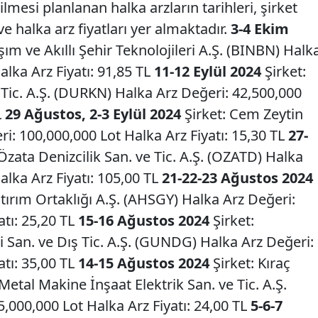
lmesi planlanan halka arzların tarihleri, şirket
ve halka arz fiyatları yer almaktadır.
3-4 Ekim
şım ve Akıllı Şehir Teknolojileri A.Ş. (BINBN) Halk
alka Arz Fiyatı: 91,85 TL
11-12 Eylül 2024
Şirket:
ic. A.Ş. (DURKN) Halka Arz Değeri: 42,500,000
L
29 Ağustos, 2-3 Eylül 2024
Şirket: Cem Zeytin
i: 100,000,000 Lot Halka Arz Fiyatı: 15,30 TL
27-
Özata Denizcilik San. ve Tic. A.Ş. (OZATD) Halka
alka Arz Fiyatı: 105,00 TL
21-22-23 Ağustos 2024
tırım Ortaklığı A.Ş. (AHSGY) Halka Arz Değeri:
atı: 25,20 TL
15-16 Ağustos 2024
Şirket:
San. ve Dış Tic. A.Ş. (GUNDG) Halka Arz Değeri:
atı: 35,00 TL
14-15 Ağustos 2024
Şirket: Kıraç
tal Makine İnşaat Elektrik San. ve Tic. A.Ş.
,000,000 Lot Halka Arz Fiyatı: 24,00 TL
5-6-7