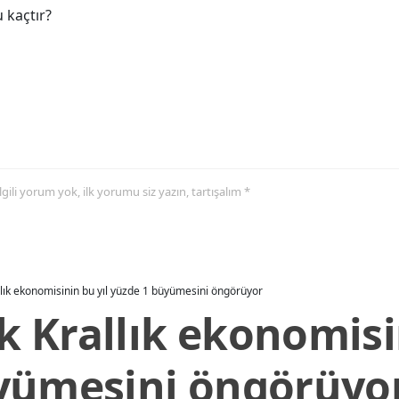
 kaçtır?
 ilgili yorum yok, ilk yorumu siz yazın, tartışalım *
allık ekonomisinin bu yıl yüzde 1 büyümesini öngörüyor
ik Krallık ekonomisi
yümesini öngörüyo