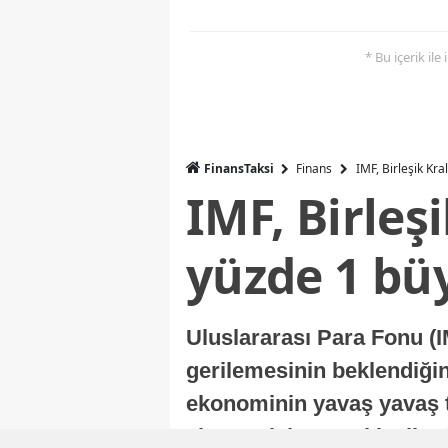
* Bu içerik ile
FinansTaksi
Finans
IMF, Birleşik Kr
IMF, Birleş
yüzde 1 bü
Uluslararası Para Fonu (I
gerilemesinin beklendiğini
ekonominin yavaş yavaş t
ekonomisi, sonraki yıllard