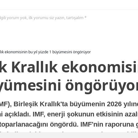
 ilgili yorum yok, ilk yorumu siz yazın, tartışalım *
allık ekonomisinin bu yıl yüzde 1 büyümesini öngörüyor
ik Krallık ekonomisi
yümesini öngörüyo
MF), Birleşik Krallık'ta büyümenin 2026 yılı
 açıkladı. IMF, enerji şokunun etkisinin azal
oparlanacağını öngördü. IMF'nin raporuna gö
a istikrarlı bir toparlanma süreci yaşayabilir