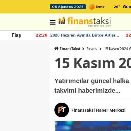
26
°
08 Ağustos 2026
Gün
r seviyesinin
2026 Haziran Ayında Bütçe Artışı
Flaş
22:26
22
Yaşandı
FinansTaksi
Finans
15 Kasım 2024 G
15 Kasım 2
Yatırımcılar güncel halka
takvimi haberimizde...
FinansTaksi Haber Merkezi