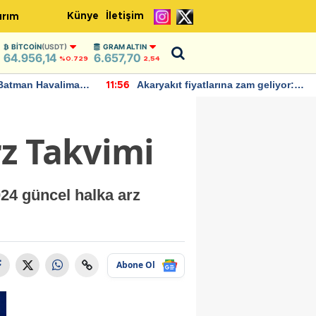
Künye
İletişim
ırım
BITCOIN
(USDT)
GRAM ALTIN
64.956,14
6.657,70
%0.729
2,54
Batman Havalimanı
Akaryakıt fiyatlarına zam geliyor:
11:56
 açıklamalarda
Yeni tarih açıklandı
z Takvimi
024 güncel halka arz
Abone Ol