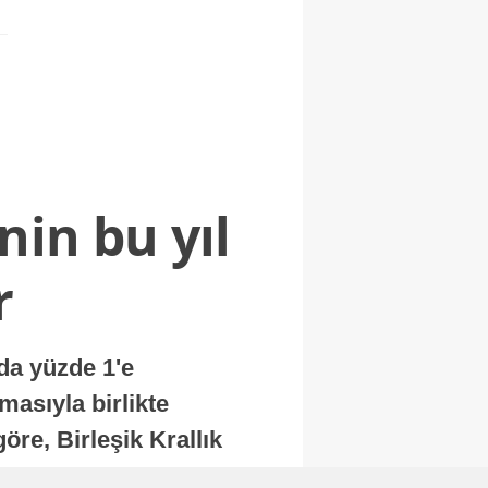
nin bu yıl
r
nda yüzde 1'e
masıyla birlikte
re, Birleşik Krallık
.