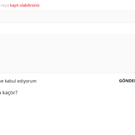
veya
kayıt olabilirsiniz
.
GÖNDE
e kabul ediyorum
 kaçtır?