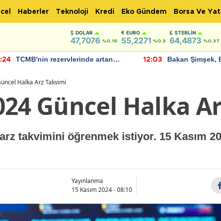
cel
Haberler
Teknoloji
Kredi
Eko Gündem
Borsa Ve Yat
DOLAR
EURO
STERLIN
47,7076
55,2271
64,4873
%0.15
%0.3
%0.37
TCMB'nin rezervlerinde artan
Bakan Şimşek, 
:24
12:03
momentum devam ediyor
için umut verici
bulundu
üncel Halka Arz Takvimi
024 Güncel Halka Ar
 arz takvimini öğrenmek istiyor. 15 Kasım 2
Yayınlanma
15 Kasım 2024 - 08:10