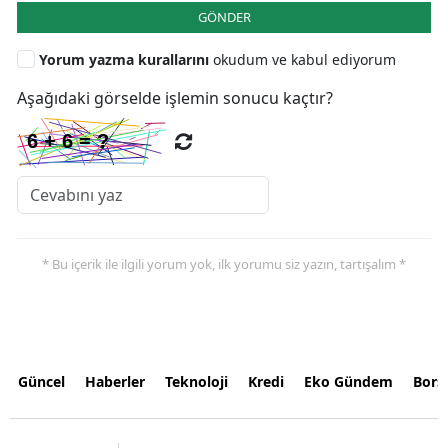
GÖNDER
Yorum yazma kurallarını
okudum ve kabul ediyorum
Aşağıdaki görselde işlemin sonucu kaçtır?
* Bu içerik ile ilgili yorum yok, ilk yorumu siz yazın, tartışalım *
Güncel
Haberler
Teknoloji
Kredi
Eko Gündem
Bors