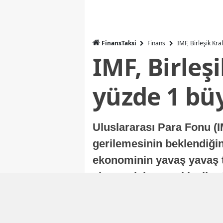
FinansTaksi
Finans
IMF, Birleşik Kr
IMF, Birleş
yüzde 1 bü
Uluslararası Para Fonu (I
gerilemesinin beklendiğini
ekonominin yavaş yavaş t
ekonomisi, sonraki yıllard
Nur Duman