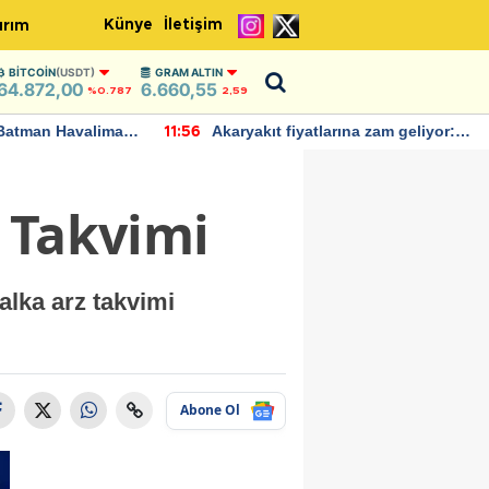
Künye
İletişim
ırım
BITCOIN
(USDT)
GRAM ALTIN
64.872,00
6.660,55
%0.787
2,59
Batman Havalimanı
Akaryakıt fiyatlarına zam geliyor:
11:56
 açıklamalarda
Yeni tarih açıklandı
 Takvimi
alka arz takvimi
Abone Ol