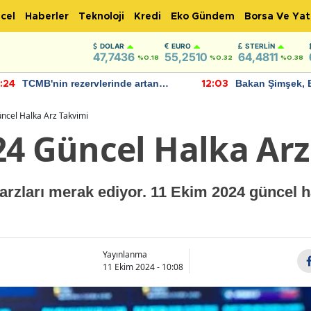
cel
Haberler
Teknoloji
Kredi
Eko Gündem
Borsa Ve Yat
DOLAR
EURO
STERLIN
47,7436
55,2510
64,4811
%0.18
%0.32
%0.38
TCMB'nin rezervlerinde artan
Bakan Şimşek, 
:24
12:03
momentum devam ediyor
için umut verici
bulundu
ncel Halka Arz Takvimi
24 Güncel Halka Arz
 arzları merak ediyor. 11 Ekim 2024 güncel h
Yayınlanma
11 Ekim 2024 - 10:08