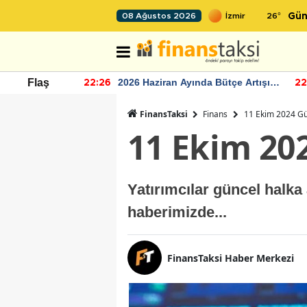
26
°
08 Ağustos 2026
Gün
r seviyesinin
2026 Haziran Ayında Bütçe Artışı
Flaş
22:26
22
Yaşandı
FinansTaksi
Finans
11 Ekim 2024 Gü
11 Ekim 20
Yatırımcılar güncel halka
haberimizde...
FinansTaksi Haber Merkezi