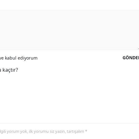
GÖNDE
e kabul ediyorum
 kaçtır?
 ilgili yorum yok, ilk yorumu siz yazın, tartışalım *