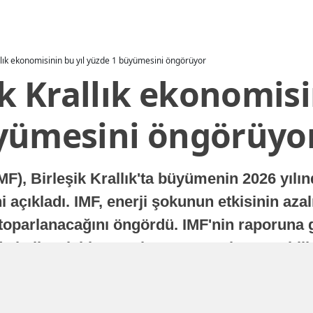
allık ekonomisinin bu yıl yüzde 1 büyümesini öngörüyor
ik Krallık ekonomisi
yümesini öngörüyo
MF), Birleşik Krallık'ta büyümenin 2026 yılı
 açıkladı. IMF, enerji şokunun etkisinin azal
oparlanacağını öngördü. IMF'nin raporuna gö
a istikrarlı bir toparlanma süreci yaşayabilir
Yayınlanma
16 Temmuz 2026 - 22:37