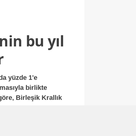
nin bu yıl
r
nda yüzde 1'e
masıyla birlikte
re, Birleşik Krallık
.
Abone Ol