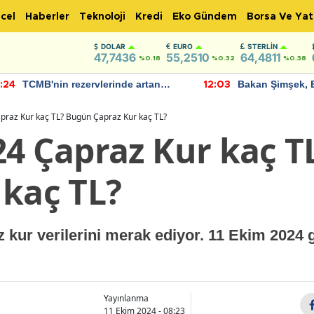
cel
Haberler
Teknoloji
Kredi
Eko Gündem
Borsa Ve Yat
DOLAR
EURO
STERLIN
47,7436
55,2510
64,4811
%0.18
%0.32
%0.38
TCMB'nin rezervlerinde artan
Bakan Şimşek, 
:24
12:03
momentum devam ediyor
için umut verici
bulundu
praz Kur kaç TL? Bugün Çapraz Kur kaç TL?
24 Çapraz Kur kaç 
 kaç TL?
z kur verilerini merak ediyor. 11 Ekim 2024 g
Yayınlanma
11 Ekim 2024 - 08:23