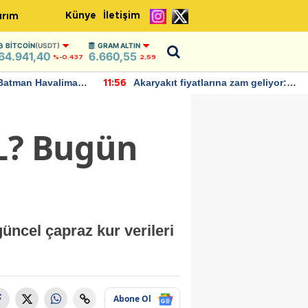
Künye
İletişim
ırım
BITCOIN
(USDT)
GRAM ALTIN
64.941,40
6.660,55
%-0.437
2,59
Batman Havalimanı
Akaryakıt fiyatlarına zam geliyor:
11:56
 açıklamalarda
Yeni tarih açıklandı
TL? Bugün
üncel çapraz kur verileri
Abone Ol