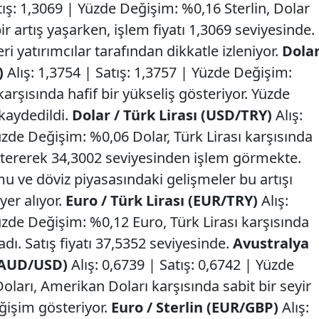
tış: 1,3069 | Yüzde Değişim: %0,16 Sterlin, Dolar
r artış yaşarken, işlem fiyatı 1,3069 seviyesinde.
ri yatırımcılar tarafından dikkatle izleniyor.
Dola
)
Alış: 1,3754 | Satış: 1,3757 | Yüzde Değişim:
arşısında hafif bir yükseliş gösteriyor. Yüzde
kaydedildi.
Dolar / Türk Lirası (USD/TRY)
Alış:
üzde Değişim: %0,06 Dolar, Türk Lirası karşısında
stererek 34,3002 seviyesinden işlem görmekte.
 ve döviz piyasasındaki gelişmeler bu artışı
yer alıyor.
Euro / Türk Lirası (EUR/TRY)
Alış:
üzde Değişim: %0,12 Euro, Türk Lirası karşısında
dı. Satış fiyatı 37,5352 seviyesinde.
Avustralya
 (AUD/USD)
Alış: 0,6739 | Satış: 0,6742 | Yüzde
ları, Amerikan Doları karşısında sabit bir seyir
ğişim gösteriyor.
Euro / Sterlin (EUR/GBP)
Alış: