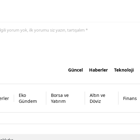
 ilgili yorum yok, ilk yorumu siz yazın, tartışalım *
Güncel
Haberler
Teknoloji
Eko
Borsa ve
Altın ve
rler
Finans
Gündem
Yatırım
Döviz