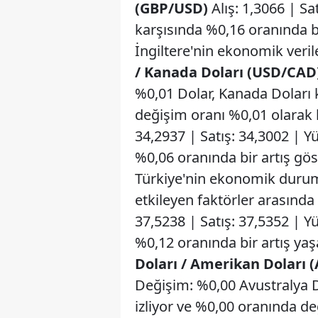
(GBP/USD)
Alış: 1,3066 | Sa
karşısında %0,16 oranında bi
İngiltere'nin ekonomik verile
/ Kanada Doları (USD/CAD
%0,01 Dolar, Kanada Doları k
değişim oranı %0,01 olarak 
34,2937 | Satış: 34,3002 | Y
%0,06 oranında bir artış gö
Türkiye'nin ekonomik durumu
etkileyen faktörler arasında 
37,5238 | Satış: 37,5352 | Y
%0,12 oranında bir artış yaşa
Doları / Amerikan Doları
Değişim: %0,00 Avustralya Do
izliyor ve %0,00 oranında de