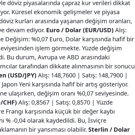
le döviz piyasalarında çapraz kur verileri dikkat
eriyor. Küresel ekonomik gelişmeler ve piyasa
döviz kurları arasında yaşanan değişim oranları,
eye devam ediyor.
Euro / Dolar (EUR/USD)
Alış:
de Değişim: %0,07 Euro, Dolar karşısında hafif bir
 seviyesinden işlem görmekte. Yüzde değişim
ldi. Bu durum, Avrupa ve ABD arasındaki
rımcılar tarafından dikkate alınmasının bir sonucu
Yen (USD/JPY)
Alış: 148,7600 | Satış: 148,7900 |
apon Yeni karşısında hafif bir artış gösteriyor.
sine ulaşırken, değişim oranı %0,07 seviyesinde.
D/CHF)
Alış: 0,8567 | Satış: 0,8570 | Yüzde
re Frangı karşısında küçük bir değer kaybı
 % -0,04 olarak kaydedildi. Bu, İsviçre
lamanın bir yansıması olabilir.
Sterlin / Dolar