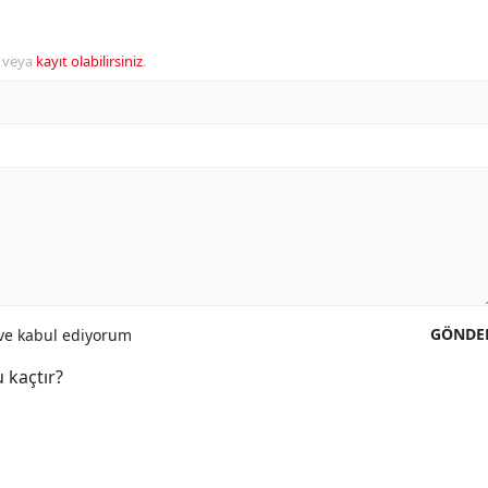
veya
kayıt olabilirsiniz
.
GÖNDE
e kabul ediyorum
 kaçtır?