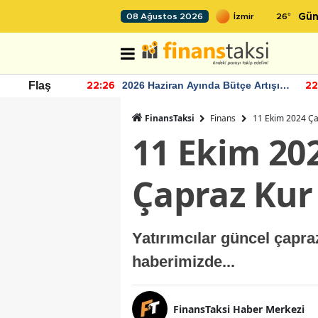
26
°
08 Ağustos 2026
Gün
r seviyesinin
2026 Haziran Ayında Bütçe Artışı
Flaş
22:26
22
Yaşandı
FinansTaksi
Finans
11 Ekim 2024 Ça
11 Ekim 20
Çapraz Kur
Yatırımcılar güncel çapra
haberimizde...
FinansTaksi Haber Merkezi