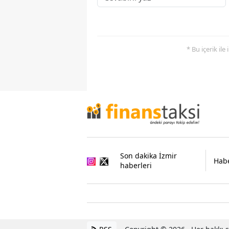
* Bu içerik ile
Son dakika İzmir
Habe
haberleri