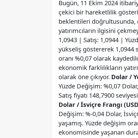
Bugün, 11 Ekim 2024 itibariy
çekici bir hareketlilik göst
beklentileri doğrultusunda, 
yatırımcıların ilgisini çekm
1,0943 | Satış: 1,0944 | Yüz
yükseliş göstererek 1,0944
oranı %0,07 olarak kaydedi
ekonomik farklılıkların yatı
olarak öne çıkıyor.
Dolar / 
Yüzde Değişim: %0,07 Dolar, J
Satış fiyatı 148,7900 seviye
Dolar / İsviçre Frangı (US
Değişim: %-0,04 Dolar, İsviç
yaşamış. Yüzde değişim oranı
ekonomisinde yaşanan durak