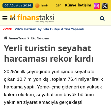
Künye
İletişim
07 Ağustos 2026
26
°
2026 Haziran Ayında Bütçe Artışı Yaşandı
22:26
FinansTaksi
Eko Gündem
Yerli turistin seyahat
harcaması rekor kırdı
2025’in ilk çeyreğinde yurt içinde seyahate
çıkan 10,7 milyon kişi, toplam 76,4 milyar liralık
harcama yaptı. Yeme-içme giderleri en yüksek
kalem olurken, seyahatlerin büyük bölümü
yakınları ziyaret amacıyla gerçekleşti