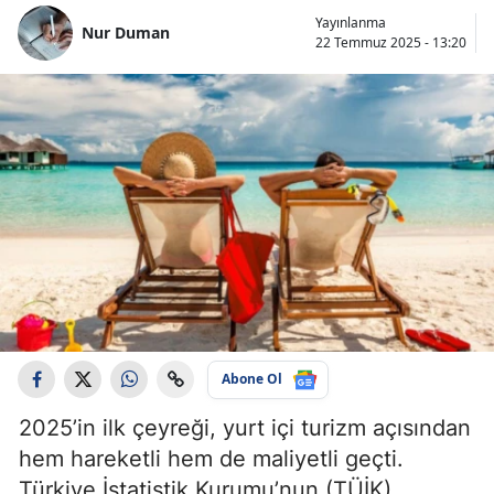
Yayınlanma
Nur Duman
22 Temmuz 2025 - 13:20
Abone Ol
2025’in ilk çeyreği, yurt içi turizm açısından
hem hareketli hem de maliyetli geçti.
Türkiye İstatistik Kurumu’nun (TÜİK)