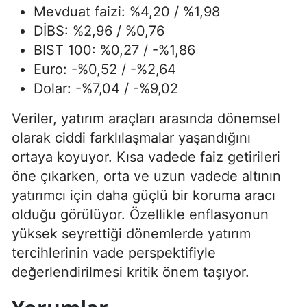
Mevduat faizi: %4,20 / %1,98
DİBS: %2,96 / %0,76
BIST 100: %0,27 / -%1,86
Euro: -%0,52 / -%2,64
Dolar: -%7,04 / -%9,02
Veriler, yatırım araçları arasında dönemsel
olarak ciddi farklılaşmalar yaşandığını
ortaya koyuyor. Kısa vadede faiz getirileri
öne çıkarken, orta ve uzun vadede altının
yatırımcı için daha güçlü bir koruma aracı
olduğu görülüyor. Özellikle enflasyonun
yüksek seyrettiği dönemlerde yatırım
tercihlerinin vade perspektifiyle
değerlendirilmesi kritik önem taşıyor.