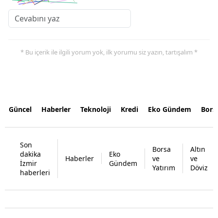
* Bu içerik ile ilgili yorum yok, ilk yorumu siz yazın, tartışalım *
Güncel
Haberler
Teknoloji
Kredi
Eko Gündem
Bors
Son
Borsa
Altın
dakika
Eko
Haberler
ve
ve
İzmir
Gündem
Yatırım
Döviz
haberleri