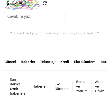
* Bu içerik ile ilgili yorum yok, ilk yorumu siz yazın, tartışalım *
Güncel
Haberler
Teknoloji
Kredi
Eko Gündem
Bors
Son
Borsa
Altın
dakika
Eko
Haberler
ve
ve
İzmir
Gündem
Yatırım
Döviz
haberleri