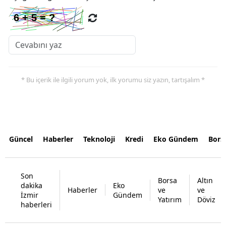
* Bu içerik ile ilgili yorum yok, ilk yorumu siz yazın, tartışalım *
Güncel
Haberler
Teknoloji
Kredi
Eko Gündem
Bors
Son
Borsa
Altın
dakika
Eko
Haberler
ve
ve
İzmir
Gündem
Yatırım
Döviz
haberleri