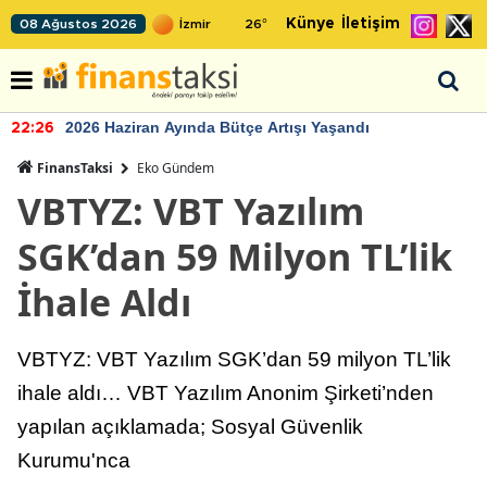
Künye
İletişim
08 Ağustos 2026
26
°
2026 Haziran Ayında Bütçe Artışı Yaşandı
22:26
FinansTaksi
Eko Gündem
VBTYZ: VBT Yazılım
SGK’dan 59 Milyon TL’lik
İhale Aldı
VBTYZ: VBT Yazılım SGK’dan 59 milyon TL’lik
ihale aldı… VBT Yazılım Anonim Şirketi’nden
yapılan açıklamada; Sosyal Güvenlik
Kurumu'nca