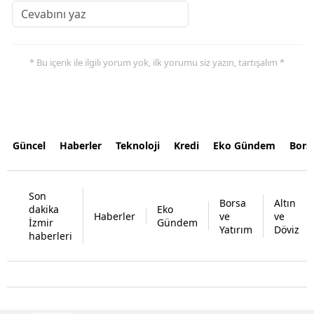
* Bu içerik ile ilgili yorum yok, ilk yorumu siz yazın, tartışalım *
Güncel
Haberler
Teknoloji
Kredi
Eko Gündem
Bors
Son
Borsa
Altın
dakika
Eko
Haberler
ve
ve
İzmir
Gündem
Yatırım
Döviz
haberleri