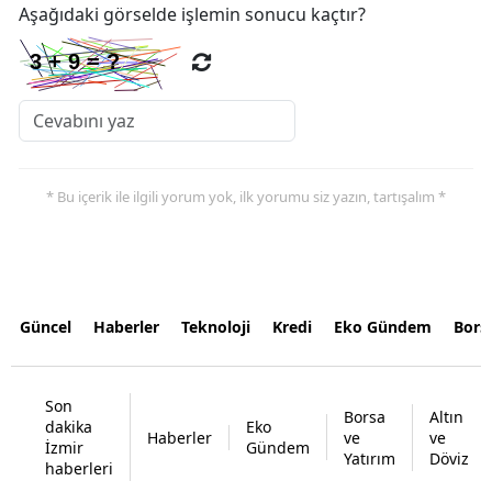
Aşağıdaki görselde işlemin sonucu kaçtır?
* Bu içerik ile ilgili yorum yok, ilk yorumu siz yazın, tartışalım *
Güncel
Haberler
Teknoloji
Kredi
Eko Gündem
Bors
Son
Borsa
Altın
dakika
Eko
Haberler
ve
ve
İzmir
Gündem
Yatırım
Döviz
haberleri