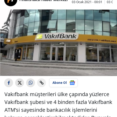
03 Ocak 2021 - 00:01
03 Oca
Abone Ol
Vakıfbank müşterileri ülke çapında yüzlerce
Vakıfbank şubesi ve 4 binden fazla Vakıfbank
ATM’si sayesinde bankacılık işlemlerini