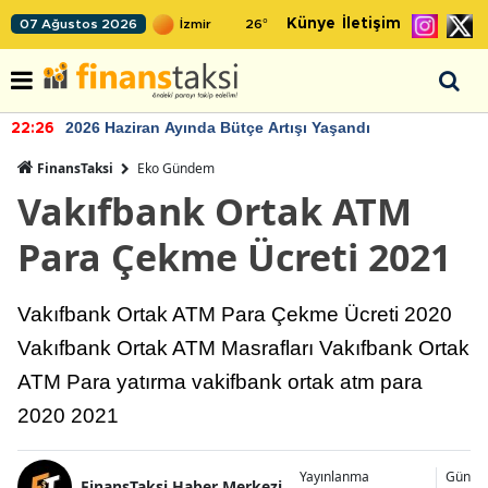
Künye
İletişim
07 Ağustos 2026
26
°
2026 Haziran Ayında Bütçe Artışı Yaşandı
22:26
FinansTaksi
Eko Gündem
Vakıfbank Ortak ATM
Para Çekme Ücreti 2021
Vakıfbank Ortak ATM Para Çekme Ücreti 2020
Vakıfbank Ortak ATM Masrafları Vakıfbank Ortak
ATM Para yatırma vakifbank ortak atm para
2020 2021
Yayınlanma
Günce
FinansTaksi Haber Merkezi