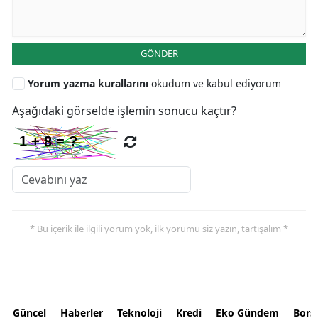
GÖNDER
Yorum yazma kurallarını
okudum ve kabul ediyorum
Aşağıdaki görselde işlemin sonucu kaçtır?
* Bu içerik ile ilgili yorum yok, ilk yorumu siz yazın, tartışalım *
Güncel
Haberler
Teknoloji
Kredi
Eko Gündem
Bors