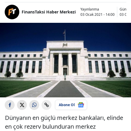
Yayınlanma
Günce
FinansTaksi Haber Merkezi
03 Ocak 2021 - 14:00
03 Oca
Abone Ol
Dünyanın en güçlü merkez bankaları, elinde
en çok rezerv bulunduran merkez