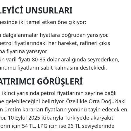
LEYICI UNSURLARI
mesinde iki temel etken öne çıkıyor:
ki dalgalanmalar fiyatlara doğrudan yansıyor.
etrol fiyatlarındaki her hareket, rafineri çıkış
pa fiyatına yansıyor.
 varil fiyatı 80-85 dolar aralığında seyrederken,
rünümü fiyatların sabit kalmasını destekledi.
ATIRIMCI GÖRÜŞLERI
n ikinci yarısında petrol fiyatlarının seyrine bağlı
me gelebileceğini belirtiyor. Özellikle Orta Doğu’daki
in üretim kararları fiyatların yönünü tayin edecek en
yor. 10 Eylül 2025 itibarıyla Türkiye’de akaryakıt
torin için 54 TL, LPG için ise 26 TL seviyelerinde