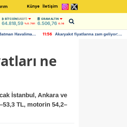
Künye
İletişim
ırım
BITCOIN
(USDT)
GRAM ALTIN
64.818,59
6.506,76
%0.781
0,16
Batman Havalimanı
Akaryakıt fiyatlarına zam geliyor:
11:56
 açıklamalarda
Yeni tarih açıklandı
atları ne
ncak İstanbul, Ankara ve
,8–53,3 TL, motorin 54,2–