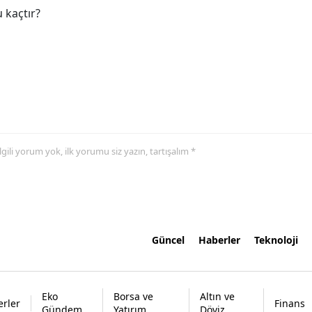
 kaçtır?
 ilgili yorum yok, ilk yorumu siz yazın, tartışalım *
Güncel
Haberler
Teknoloji
Eko
Borsa ve
Altın ve
rler
Finans
Gündem
Yatırım
Döviz