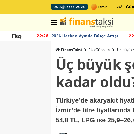
26
°
06 Ağustos 2026
Gün
r seviyesinin
2026 Haziran Ayında Bütçe Artışı
Flaş
22:26
22
Yaşandı
FinansTaksi
Eko Gündem
Üç büyük ş
Üç büyük şe
kadar oldu
Türkiye’de akaryakıt fiyat
İzmir’de litre fiyatlarınd
54,8 TL, LPG ise 25,9–26,