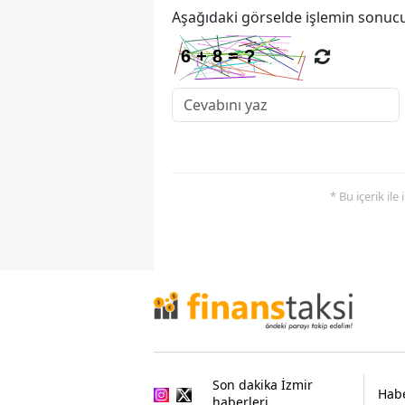
Aşağıdaki görselde işlemin sonucu
* Bu içerik ile
Son dakika İzmir
Habe
haberleri