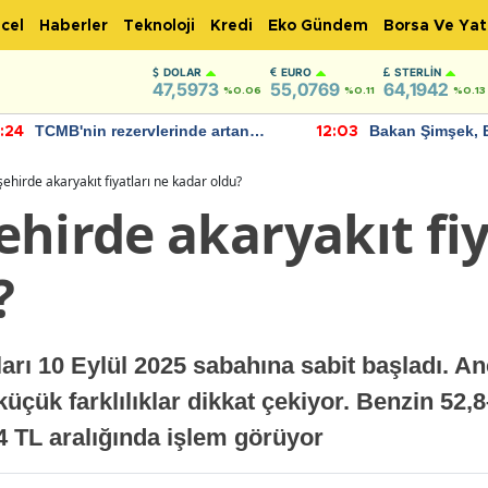
cel
Haberler
Teknoloji
Kredi
Eko Gündem
Borsa Ve Yat
DOLAR
EURO
STERLIN
47,5973
55,0769
64,1942
%0.06
%0.11
%0.13
TCMB'nin rezervlerinde artan
Bakan Şimşek, 
:24
12:03
momentum devam ediyor
için umut verici
bulundu
ehirde akaryakıt fiyatları ne kadar oldu?
hirde akaryakıt fiy
?
ları 10 Eylül 2025 sabahına sabit başladı. A
a küçük farklılıklar dikkat çekiyor. Benzin 52
4 TL aralığında işlem görüyor