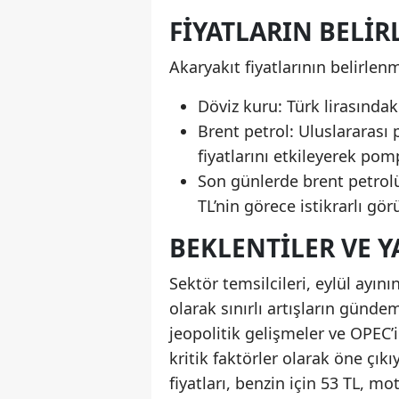
FIYATLARIN BELIR
Akaryakıt fiyatlarının belirlen
Döviz kuru: Türk lirasında
Brent petrol: Uluslararası p
fiyatlarını etkileyerek pom
Son günlerde brent petrolün
TL’nin görece istikrarlı gö
BEKLENTILER VE Y
Sektör temsilcileri, eylül ayını
olarak sınırlı artışların günde
jeopolitik gelişmeler ve OPEC’
kritik faktörler olarak öne çıkı
fiyatları, benzin için 53 TL, mo