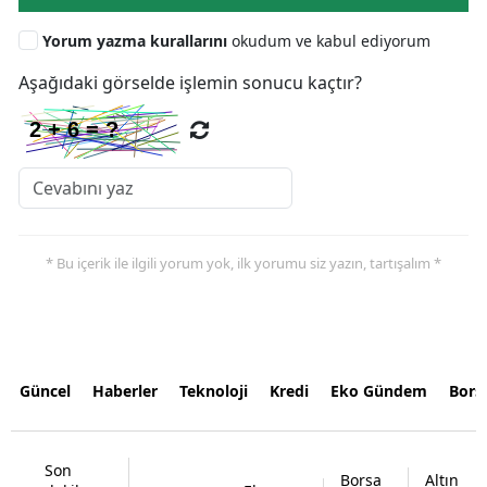
Yorum yazma kurallarını
okudum ve kabul ediyorum
Aşağıdaki görselde işlemin sonucu kaçtır?
* Bu içerik ile ilgili yorum yok, ilk yorumu siz yazın, tartışalım *
Güncel
Haberler
Teknoloji
Kredi
Eko Gündem
Bors
Son
Borsa
Altın