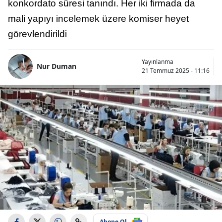
konkordato süresi tanındı. Her iki firmada da
mali yapıyı incelemek üzere komiser heyet
görevlendirildi
Yayınlanma
Nur Duman
21 Temmuz 2025 - 11:16
Abone Ol