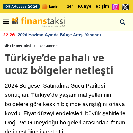
Künye
İletişim
08 Ağustos 2026
26
°
2026 Haziran Ayında Bütçe Artışı Yaşandı
22:26
FinansTaksi
Eko Gündem
Türkiye’de pahalı ve
ucuz bölgeler netleşti
2024 Bölgesel Satınalma Gücü Paritesi
sonuçları, Türkiye’de yaşam maliyetlerinin
bölgelere göre keskin biçimde ayrıştığını ortaya
koydu. Fiyat düzeyi endeksleri, büyük şehirlerle
Doğu ve Güneydoğu bölgeleri arasındaki farkın
derinleştiğine işaret etti