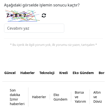
Aşağıdaki görselde işlemin sonucu kaçtır?
* Bu içerik ile ilgili yorum yok, ilk yorumu siz yazın, tartışalım *
Güncel
Haberler
Teknoloji
Kredi
Eko Gündem
Bors
Son
Borsa
Altın
dakika
Eko
Haberler
ve
ve
İzmir
Gündem
Yatırım
Döviz
haberleri