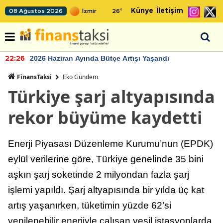
Künye
İletişim
08 Ağustos 2026
26
°
2026 Haziran Ayında Bütçe Artışı Yaşandı
22:26
FinansTaksi
Eko Gündem
Türkiye şarj altyapısında
rekor büyüme kaydetti
Enerji Piyasası Düzenleme Kurumu’nun (EPDK)
eylül verilerine göre, Türkiye genelinde 35 bini
aşkın şarj soketinde 2 milyondan fazla şarj
işlemi yapıldı. Şarj altyapısında bir yılda üç kat
artış yaşanırken, tüketimin yüzde 62’si
yenilenebilir enerjiyle çalışan yeşil istasyonlarda