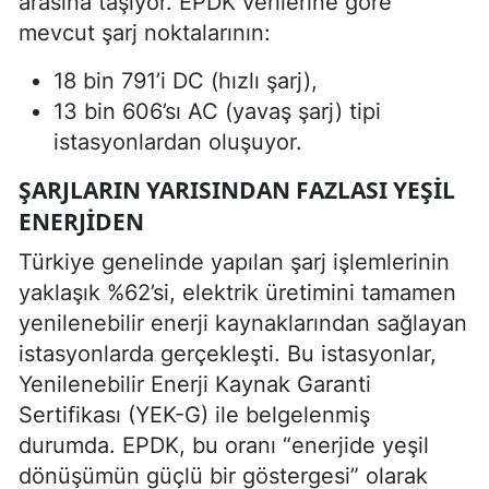
arasına taşıyor. EPDK verilerine göre
mevcut şarj noktalarının:
18 bin 791’i DC (hızlı şarj),
13 bin 606’sı AC (yavaş şarj) tipi
istasyonlardan oluşuyor.
ŞARJLARIN YARISINDAN FAZLASI YEŞIL
ENERJIDEN
Türkiye genelinde yapılan şarj işlemlerinin
yaklaşık %62’si, elektrik üretimini tamamen
yenilenebilir enerji kaynaklarından sağlayan
istasyonlarda gerçekleşti. Bu istasyonlar,
Yenilenebilir Enerji Kaynak Garanti
Sertifikası (YEK-G) ile belgelenmiş
durumda. EPDK, bu oranı “enerjide yeşil
dönüşümün güçlü bir göstergesi” olarak