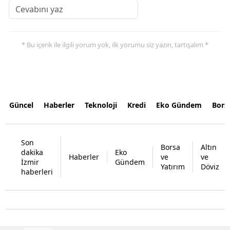
* Bu içerik ile ilgili yorum yok, ilk yorumu siz yazın, tartışalım *
Güncel
Haberler
Teknoloji
Kredi
Eko Gündem
Bors
Son
Borsa
Altın
dakika
Eko
Haberler
ve
ve
İzmir
Gündem
Yatırım
Döviz
haberleri