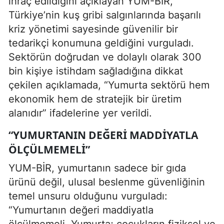
ihraç edildiğini açıklayan YUM-BİR,
Türkiye’nin kuş gribi salgınlarında başarılı
kriz yönetimi sayesinde güvenilir bir
tedarikçi konumuna geldiğini vurguladı.
Sektörün doğrudan ve dolaylı olarak 300
bin kişiye istihdam sağladığına dikkat
çekilen açıklamada, “Yumurta sektörü hem
ekonomik hem de stratejik bir üretim
alanıdır” ifadelerine yer verildi.
“YUMURTANIN DEĞERI MADDIYATLA
ÖLÇÜLMEMELI”
YUM-BİR, yumurtanın sadece bir gıda
ürünü değil, ulusal beslenme güvenliğinin
temel unsuru olduğunu vurguladı:
“Yumurtanın değeri maddiyatla
ölçülmemeli. Yumurta; çocukların fiziksel ve