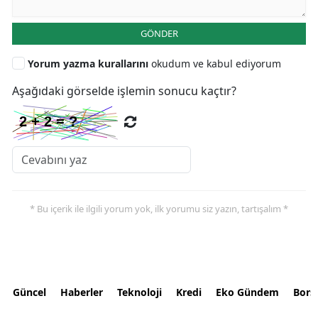
GÖNDER
Yorum yazma kurallarını
okudum ve kabul ediyorum
Aşağıdaki görselde işlemin sonucu kaçtır?
* Bu içerik ile ilgili yorum yok, ilk yorumu siz yazın, tartışalım *
Güncel
Haberler
Teknoloji
Kredi
Eko Gündem
Bors