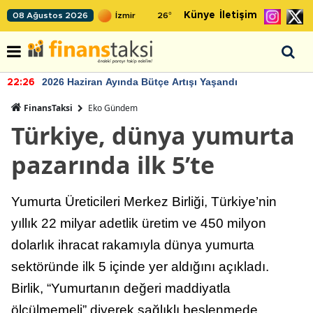
Künye
İletişim
08 Ağustos 2026
26
°
2026 Haziran Ayında Bütçe Artışı Yaşandı
22:26
FinansTaksi
Eko Gündem
Türkiye, dünya yumurta
pazarında ilk 5’te
Yumurta Üreticileri Merkez Birliği, Türkiye’nin
yıllık 22 milyar adetlik üretim ve 450 milyon
dolarlık ihracat rakamıyla dünya yumurta
sektöründe ilk 5 içinde yer aldığını açıkladı.
Birlik, “Yumurtanın değeri maddiyatla
ölçülmemeli” diyerek sağlıklı beslenmede