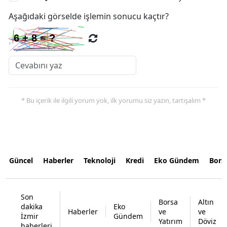
Aşağıdaki görselde işlemin sonucu kaçtır?
* Bu içerik ile ilgili yorum yok, ilk yorumu siz yazın, tartışalım *
Güncel
Haberler
Teknoloji
Kredi
Eko Gündem
Bors
Son
Borsa
Altın
dakika
Eko
Haberler
ve
ve
İzmir
Gündem
Yatırım
Döviz
haberleri