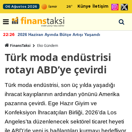
Künye
İletişim
06 Ağustos 2026
26
°
2026 Haziran Ayında Bütçe Artışı Yaşandı
22:26
FinansTaksi
Eko Gündem
Türk moda endüstrisi
rotayı ABD’ye çevirdi
Türk moda endüstrisi, son üç yılda yaşadığı
ihracat kayıplarının ardından yönünü Amerika
pazarına çevirdi. Ege Hazır Giyim ve
Konfeksiyon İhracatçıları Birliği, 2026’da Los
Angeles’ta düzenlenecek sektörel ticaret heyeti
ile ABD’de yeni iş bağlantıları kurmayı hedefliyor