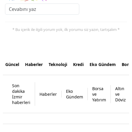
* Bu içerik ile ilgili yorum yok, ilk yorumu siz yazın, tartışalım *
Güncel
Haberler
Teknoloji
Kredi
Eko Gündem
Bors
Son
Borsa
Altın
dakika
Eko
Haberler
ve
ve
İzmir
Gündem
Yatırım
Döviz
haberleri