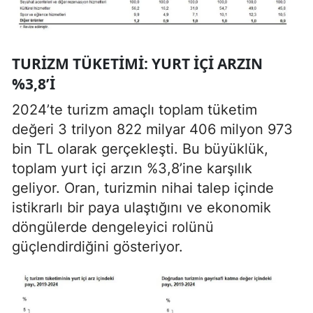
TURIZM TÜKETIMI: YURT İÇI ARZIN
%3,8’I
2024’te turizm amaçlı toplam tüketim
değeri 3 trilyon 822 milyar 406 milyon 973
bin TL olarak gerçekleşti. Bu büyüklük,
toplam yurt içi arzın %3,8’ine karşılık
geliyor. Oran, turizmin nihai talep içinde
istikrarlı bir paya ulaştığını ve ekonomik
döngülerde dengeleyici rolünü
güçlendirdiğini gösteriyor.