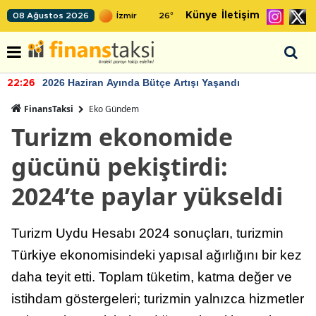
Künye
İletişim
08 Ağustos 2026
26
°
2026 Haziran Ayında Bütçe Artışı Yaşandı
22:26
FinansTaksi
Eko Gündem
Turizm ekonomide
gücünü pekiştirdi:
2024’te paylar yükseldi
Turizm Uydu Hesabı 2024 sonuçları, turizmin
Türkiye ekonomisindeki yapısal ağırlığını bir kez
daha teyit etti. Toplam tüketim, katma değer ve
istihdam göstergeleri; turizmin yalnızca hizmetler