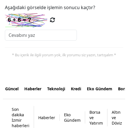
Aşağıdaki görselde işlemin sonucu kaçtır?
* Bu içerik ile ilgili yorum yok, ilk yorumu siz yazın, tartışalım *
Güncel
Haberler
Teknoloji
Kredi
Eko Gündem
Bors
Son
Borsa
Altın
dakika
Eko
Haberler
ve
ve
İzmir
Gündem
Yatırım
Döviz
haberleri