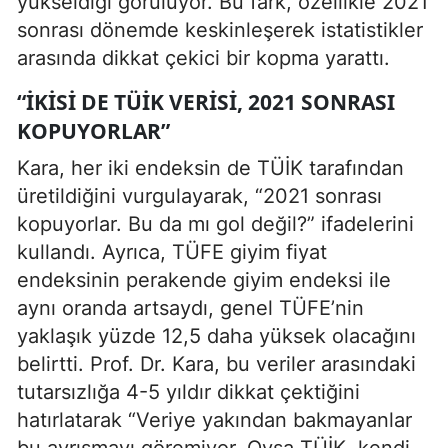
yükseldiği görülüyor. Bu fark, özellikle 2021
sonrası dönemde keskinleşerek istatistikler
arasında dikkat çekici bir kopma yarattı.
“İKISI DE TÜİK VERISI, 2021 SONRASI
KOPUYORLAR”
Kara, her iki endeksin de TÜİK tarafından
üretildiğini vurgulayarak, “2021 sonrası
kopuyorlar. Bu da mı gol değil?” ifadelerini
kullandı. Ayrıca, TÜFE giyim fiyat
endeksinin perakende giyim endeksi ile
aynı oranda artsaydı, genel TÜFE’nin
yaklaşık yüzde 12,5 daha yüksek olacağını
belirtti. Prof. Dr. Kara, bu veriler arasındaki
tutarsızlığa 4-5 yıldır dikkat çektiğini
hatırlatarak “Veriye yakından bakmayanlar
bu ayrışmayı göremiyor. Oysa TÜİK, kendi