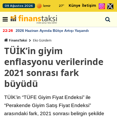
Künye
İletişim
09 Ağustos 2026
27
°
2026 Haziran Ayında Bütçe Artışı Yaşandı
22:26
FinansTaksi
Eko Gündem
TÜİK’in giyim
enflasyonu verilerinde
2021 sonrası fark
büyüdü
TÜİK’in “TÜFE Giyim Fiyat Endeksi” ile
“Perakende Giyim Satış Fiyat Endeksi”
arasındaki fark, 2021 sonrası belirgin şekilde