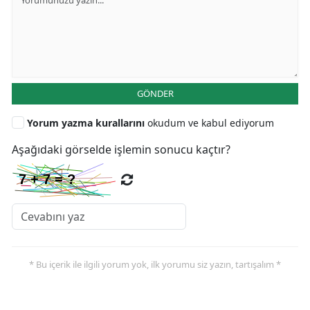
GÖNDER
Yorum yazma kurallarını
okudum ve kabul ediyorum
Aşağıdaki görselde işlemin sonucu kaçtır?
* Bu içerik ile ilgili yorum yok, ilk yorumu siz yazın, tartışalım *