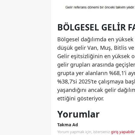
BÖLGESEL GELIR F
Bölgesel dağılımda en yüksek 
düşük gelir Van, Muş, Bitlis v
Gelir eşitsizliğinin en yüksek 
gelir grupları arasında geçişle
grupta yer alanların %68,1’i ayn
%38,7’si 2025’te çalışmaya başl
yaşandığını ancak gelir dağılı
ettiğini gösteriyor.
Yorumlar
Takma Ad
Yorum yapmak için, isterseniz
giriş yapabilir