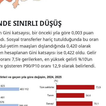
INDE SINIRLI DÜŞÜŞ
en Gini katsayısı, bir önceki yıla göre 0,003 puan
dı. Sosyal transferler hariç tutulduğunda bu oran
 dul-yetim maaşları dışlandığında 0,420 olarak
en hesaplanan Gini katsayısı ise 0,422 oldu. Gelir
anı 7,5’e gerilerken, en yüksek gelirli %10’un
nı gösteren P90/P10 oranı 12,9 olarak belirlendi.