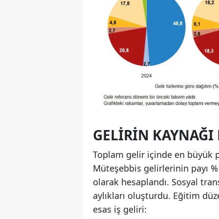
GELIRIN KAYNAĞI
Toplam gelir içinde en büyük p
Müteşebbis gelirlerinin payı %1
olarak hesaplandı. Sosyal tra
aylıkları oluşturdu. Eğitim düze
esas iş geliri: