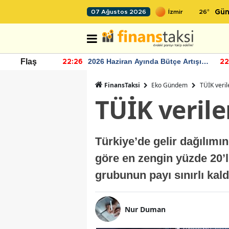
26
°
07 Ağustos 2026
Gün
r seviyesinin
2026 Haziran Ayında Bütçe Artışı
Flaş
22:26
22
Yaşandı
FinansTaksi
Eko Gündem
TÜİK veri
TÜİK veril
Türkiye’de gelir dağılımın
göre en zengin yüzde 20’l
grubunun payı sınırlı kald
Nur Duman