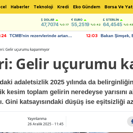
cel
Haberler
Teknoloji
Kredi
Eko Gündem
Borsa Ve Yat
DOLAR
EURO
STERLIN
47,7074
55,2519
64,4545
%0.17
%0.42
%0.4
TCMB'nin rezervlerinde artan
Bakan Şimşek, 
:24
12:03
momentum devam ediyor
için umut verici
bulundu
leri: Gelir uçurumu kapanmıyor
eri: Gelir uçurumu 
daki adaletsizlik 2025 yılında da belirginliği
ik kesim toplam gelirin neredeyse yarısını a
ı. Gini katsayısındaki düşüş ise eşitsizliği
Yayınlanma
26 Aralık 2025 - 11:45