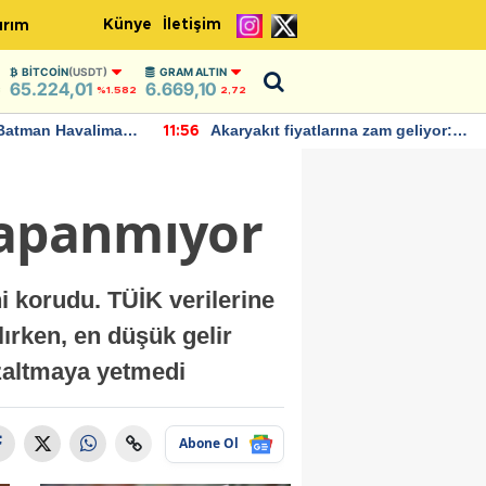
Künye
İletişim
ırım
BITCOIN
(USDT)
GRAM ALTIN
65.224,01
6.669,10
3
%1.582
2,72
Batman Havalimanı
Akaryakıt fiyatlarına zam geliyor:
11:56
 açıklamalarda
Yeni tarih açıklandı
kapanmıyor
ni korudu. TÜİK verilerine
lırken, en düşük gelir
 azaltmaya yetmedi
Abone Ol