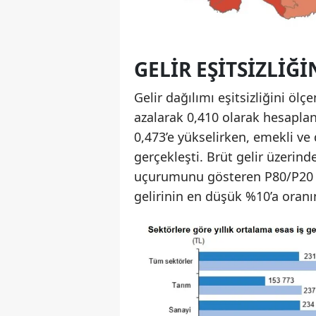
GELIR EŞITSIZLIĞ
Gelir dağılımı eşitsizliğini ölç
azalarak 0,410 olarak hesaplan
0,473’e yükselirken, emekli ve
gerçekleşti. Brüt gelir üzerind
uçurumunu gösteren P80/P20 or
gelirinin en düşük %10’a oranı