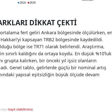
ARKLARI DIKKAT ÇEKTI
ortalama fert geliri Ankara bölgesinde ölçülürken, e
e Hakkari’yi kapsayan TRB2 bölgesinde kaydedildi.
olduğu bölge ise TR71 olarak belirlendi. Araştırma,
rin sınırlı kaldığını da ortaya koydu. En düşük %10’luk
ı grupta kalırken, bir önceki yıl işsiz olanların
adı. Genel tablo, gelirlerde güçlü bir nominal artış
mındaki yapısal eşitsizliğin büyük ölçüde devam
veya
kayıt olabilirsiniz
.