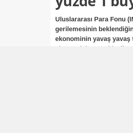
yüzde 1 bü
Uluslararası Para Fonu (I
gerilemesinin beklendiğini
ekonominin yavaş yavaş t
ekonomisi, sonraki yıllard
Nur Duman