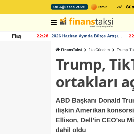
26
°
08 Ağustos 2026
Gün
r seviyesinin
2026 Haziran Ayında Bütçe Artışı
Flaş
22:26
22
Yaşandı
FinansTaksi
Eko Gündem
Trump, Tik
Trump, Tik
ortakları a
ABD Başkanı Donald Trump
ilişkin Amerikan konsors
Ellison, Dell’in CEO’su M
dahil oldu