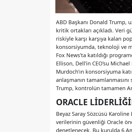
ABD Başkanı Donald Trump, uz
kritik ortakları açıkladı. Veri
riskiyle karşı karşıya kalan 
konsorsiyumda, teknoloji ve me
Fox News’ta katıldığı program
Ellison, Dell’in CEO’su Michae
Murdoch’ın konsorsiyuma katıla
anlaşmanın tamamlanmasını sabı
Trump, kontrolün tamamen Amer
ORACLE LIDERLIĞI
Beyaz Saray Sözcüsü Karoline Lea
verilerinin güvenliği Oracle ön
denetlenecek. Bu kurulda 6 Ame