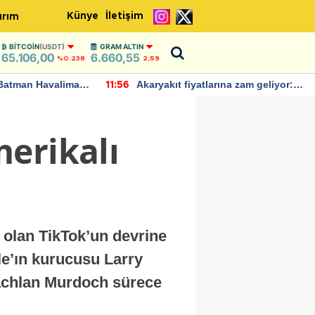
Künye
İletişim
ırım
BITCOIN
(USDT)
GRAM ALTIN
65.106,00
6.660,55
%0.238
2,59
Batman Havalimanı
Akaryakıt fiyatlarına zam geliyor:
11:56
 açıklamalarda
Yeni tarih açıklandı
erikalı
 olan TikTok’un devrine
le’ın kurucusu Larry
 Lachlan Murdoch sürece