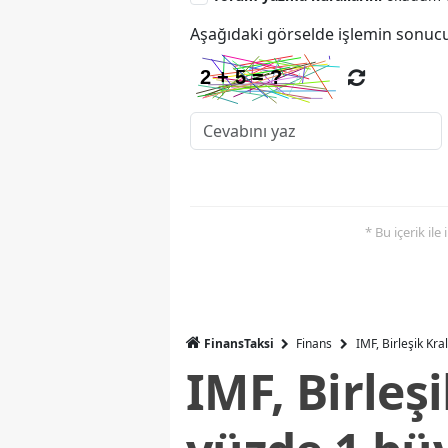
Aşağıdaki görselde işlemin sonucu
* Bu içerik ile
FinansTaksi
Finans
IMF, Birleşik Kr
IMF, Birleş