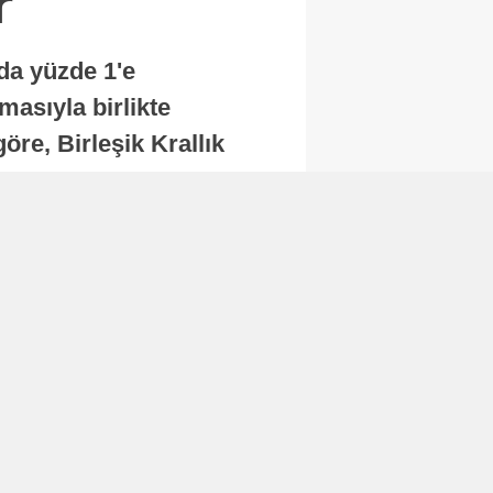
r
nda yüzde 1'e
masıyla birlikte
re, Birleşik Krallık
.
Abone Ol
Finans
Bitcoin, 65 bin dolar