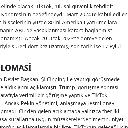
inde olacak. TikTok, “ulusal güvenlik tehdidi”
Kongresi’nin hedefindeydi. Mart 2024’te kabul edilen
 hisselerinin yüzde 80’ini Amerikalı yatırımcılara
anın ABD’de yasaklanması karara bağlanmıştı.
onamıştı. Ancak 20 Ocak 2025’te göreve gelen
yle süreci dört kez uzatmış, son tarih ise 17 Eylül
IPLOMASI
n Devlet Başkanı Şi Cinping ile yaptığı görüşmede
e aldıklarını açıklamıştı. Trump, görüşme sonrası
arafıyla verimli bir görüşme yaptık ve TikTok
i. Ancak Pekin yönetimi, anlaşmaya resmi onay
yapmadı. Çin’den gelen açıklamada yalnızca “her iki
piyasa kurallarına uygun müzakerelerden memnuniyet
ump’ın açıklamalarıyla birlikte, TikTok’un geleceği için