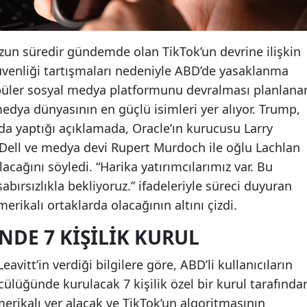
un süredir gündemde olan TikTok’un devrine ilişkin
 güvenliği tartışmaları nedeniyle ABD’de yasaklanma
popüler sosyal medya platformunu devralması planlana
dya dünyasının en güçlü isimleri yer alıyor. Trump,
da yaptığı açıklamada, Oracle’ın kurucusu Larry
l Dell ve medya devi Rupert Murdoch ile oğlu Lachlan
cağını söyledi. “Harika yatırımcılarımız var. Bu
rsızlıkla bekliyoruz.” ifadeleriyle süreci duyuran
ikalı ortaklarda olacağının altını çizdi.
NDE 7 KIŞILIK KURUL
vitt’in verdiği bilgilere göre, ABD’li kullanıcıların
cülüğünde kurulacak 7 kişilik özel bir kurul tarafında
rikalı yer alacak ve TikTok’un algoritmasının