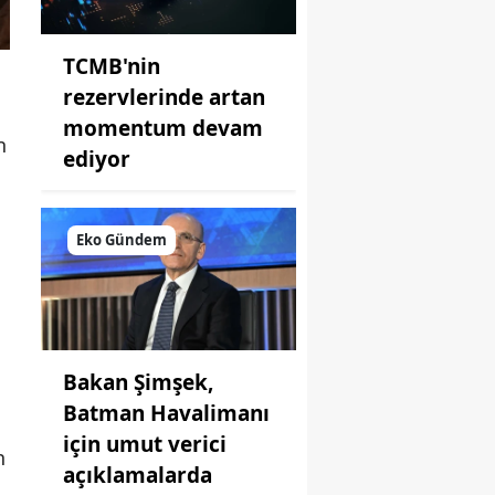
TCMB'nin
rezervlerinde artan
momentum devam
n
ediyor
Eko Gündem
Bakan Şimşek,
Batman Havalimanı
için umut verici
n
açıklamalarda