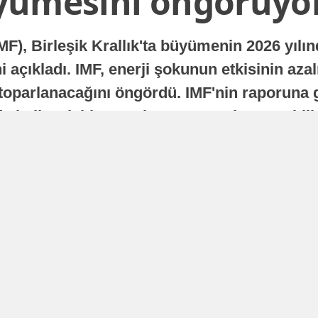
yümesini öngörüyo
MF), Birleşik Krallık'ta büyümenin 2026 yılı
 açıkladı. IMF, enerji şokunun etkisinin azal
oparlanacağını öngördü. IMF'nin raporuna gö
a istikrarlı bir toparlanma süreci yaşayabilir
Yayınlanma
16 Temmuz 2026 - 22:37