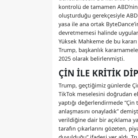
kontrolü de tamamen ABD’nin el
oluşturduğu gerekçesiyle ABD 
yasa ile ana ortak ByteDance’in
devretmemesi halinde uygulam
Yüksek Mahkeme de bu kararı 
Trump, başkanlık kararnameleri
2025 olarak belirlenmişti.
ÇIN ILE KRITIK D
Trump, geçtiğimiz günlerde Çi
TikTok meselesini doğrudan el
yaptığı değerlendirmede “Çin t
anlaşmasını onayladık” demişt
verildiğine dair bir açıklama 
tarafın çıkarlarını gözeten, 
duyulduğu” ifadesi yer aldı. Tr