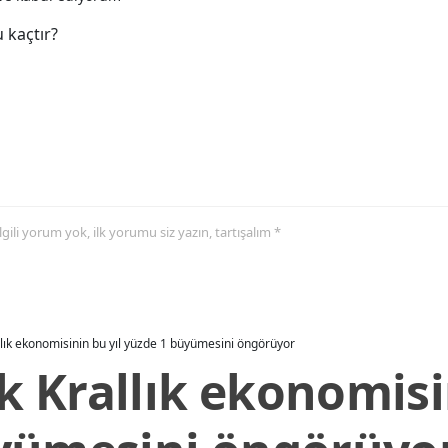
 kaçtır?
 ilgili yorum yok, ilk yorumu siz yazın, tartışalım *
allık ekonomisinin bu yıl yüzde 1 büyümesini öngörüyor
ik Krallık ekonomisi