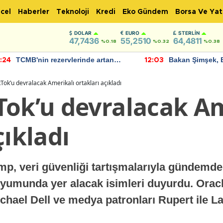
cel
Haberler
Teknoloji
Kredi
Eko Gündem
Borsa Ve Yat
DOLAR
EURO
STERLIN
47,7436
55,2510
64,4811
%0.18
%0.32
%0.38
TCMB'nin rezervlerinde artan
Bakan Şimşek, 
:24
12:03
momentum devam ediyor
için umut verici
bulundu
Tok’u devralacak Amerikalı ortakları açıkladı
Tok’u devralacak Am
çıkladı
, veri güvenliği tartışmalarıyla gündemde
iyumunda yer alacak isimleri duyurdu. Orac
ichael Dell ve medya patronları Rupert ile