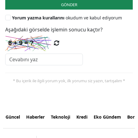
GÖNDER
Yorum yazma kurallarını
okudum ve kabul ediyorum
Aşağıdaki görselde işlemin sonucu kaçtır?
* Bu içerik ile ilgili yorum yok, ilk yorumu siz yazın, tartışalım *
Güncel
Haberler
Teknoloji
Kredi
Eko Gündem
Bors