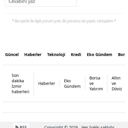
* Bu içerik ile ilgili yorum yok, ilk yorumu siz yazın, tartışalım *
Güncel
Haberler
Teknoloji
Kredi
Eko Gündem
Bors
Son
Borsa
Altın
dakika
Eko
Haberler
ve
ve
İzmir
Gündem
Yatırım
Döviz
haberleri
RSS
Copyright © 2026 . Her hakkı saklıdır.