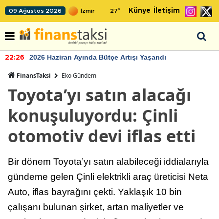
Künye
İletişim
09 Ağustos 2026
27
°
2026 Haziran Ayında Bütçe Artışı Yaşandı
22:26
FinansTaksi
Eko Gündem
Toyota’yı satın alacağı
konuşuluyordu: Çinli
otomotiv devi iflas etti
Bir dönem Toyota’yı satın alabileceği iddialarıyla
gündeme gelen Çinli elektrikli araç üreticisi Neta
Auto, iflas bayrağını çekti. Yaklaşık 10 bin
çalışanı bulunan şirket, artan maliyetler ve