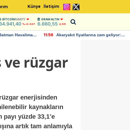
Künye
İletişim
ırım
BITCOIN
(USDT)
GRAM ALTIN
64.941,40
6.660,55
%-0.437
2,59
Batman Havalimanı
Akaryakıt fiyatlarına zam geliyor:
11:56
 açıklamalarda
Yeni tarih açıklandı
ş ve rüzgar
rüzgar enerjisinden
nilenebilir kaynakların
n payı yüzde 33,1’e
ışına artık tam anlamıyla