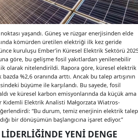
noktası yaşandı. Güneş ve rüzgar enerjisinden elde
ısında kömürden üretilen elektriği ilk kez geride
üşünce kuruluşu Ember’in Küresel Elektrik Sektörü 202
una göre, bu gelişme fosil yakıtlardan yenilenebilir
ik olarak nitelendirildi. Rapora göre, küresel elektrik
lık bazda %2,6 oranında arttı. Ancak bu talep artışının
indeki büyüme ile karşılandı. Bu sayede, fosil
azaldı ve küresel karbon emisyonlarında da küçük ama
r Kıdemli Elektrik Analisti Małgorzata Wiatros-
ğerlendirdi: “Bu durum, temiz enerjinin elektrik talep
dığı bir dönüşümün başlangıcına işaret ediyor.”
 LIDERLIĞINDE YENI DENGE