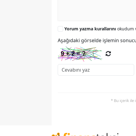
Yorum yazma kurallarını
okudum v
Aşağıdaki görselde işlemin sonucu
* Bu içerik ile