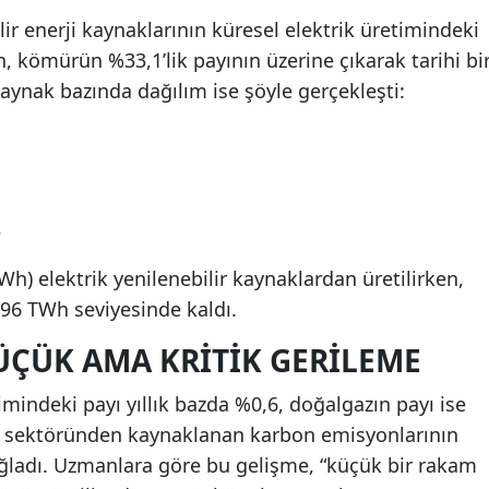
ilir enerji kaynaklarının küresel elektrik üretimindeki
n, kömürün %33,1’lik payının üzerine çıkarak tarihi bi
aynak bazında dağılım ise şöyle gerçekleşti:
3
h) elektrik yenilenebilir kaynaklardan üretilirken,
896 TWh seviyesinde kaldı.
ÇÜK AMA KRITIK GERILEME
mindeki payı yıllık bazda %0,6, doğalgazın payı ise
ik sektöründen kaynaklanan karbon emisyonlarının
ğladı. Uzmanlara göre bu gelişme, “küçük bir rakam