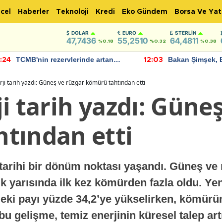
cel
Haberler
Teknoloji
Kredi
Eko Gündem
Borsa Ve Yat
DOLAR
EURO
STERLIN
47,7436
55,2510
64,4811
%0.18
%0.32
%0.38
TCMB'nin rezervlerinde artan
Bakan Şimşek, 
:24
12:03
momentum devam ediyor
için umut verici
bulundu
ji tarih yazdı: Güneş ve rüzgar kömürü tahtından etti
i tarih yazdı: Güne
tından etti
tarihi bir dönüm noktası yaşandı. Güneş ve 
 ilk yarısında ilk kez kömürden fazla oldu. Ye
deki payı yüzde 34,2’ye yükselirken, kömürü
bu gelişme, temiz enerjinin küresel talep art