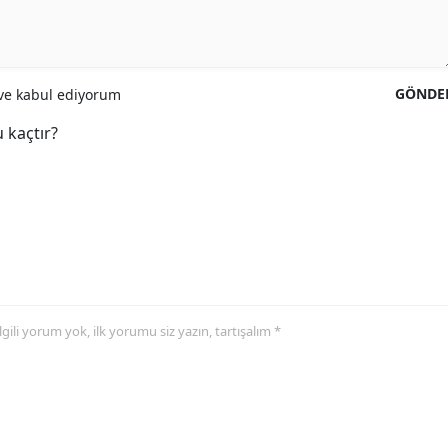
GÖNDE
e kabul ediyorum
 kaçtır?
 ilgili yorum yok, ilk yorumu siz yazın, tartışalım *