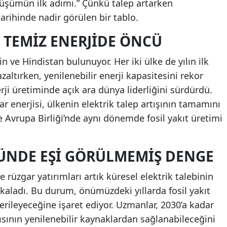
üşümün ilk adımı.” Çünkü talep artarken
arihinde nadir görülen bir tablo.
 TEMIZ ENERJIDE ÖNCÜ
 ve Hindistan bulunuyor. Her iki ülke de yılın ilk
azaltırken, yenilenebilir enerji kapasitesini rekor
erji üretiminde açık ara dünya liderliğini sürdürdü.
r enerjisi, ülkenin elektrik talep artışının tamamını
e Avrupa Birliği’nde aynı dönemde fosil yakıt üretimi
ÜNDE EŞI GÖRÜLMEMIŞ DENGE
rüzgar yatırımları artık küresel elektrik talebinin
kaladı. Bu durum, önümüzdeki yıllarda fosil yakıt
erileyeceğine işaret ediyor. Uzmanlar, 2030’a kadar
rısının yenilenebilir kaynaklardan sağlanabileceğini