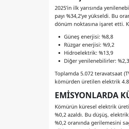
2025’in ilk yarısında yenileneb
payı %34,2’ye yükseldi. Bu ora
dönüm noktasına işaret etti. K
Güneş enerjisi: %8,8
Rüzgar enerjisi: %9,2
Hidroelektrik: %13,9
Diğer yenilenebilirler: %2,
Toplamda 5.072 teravatsaat (TW
kömürden üretilen elektrik 4.
EMISYONLARDA KÜ
Kömürün küresel elektrik üreti
%0,2 azaldı. Bu düşüş, elektr
%0,2 oranında gerilemesini sa