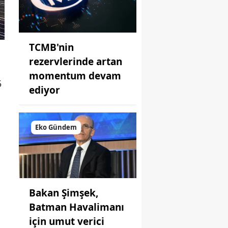
TCMB'nin
rezervlerinde artan
momentum devam
5
ediyor
Eko Gündem
Bakan Şimşek,
Batman Havalimanı
için umut verici