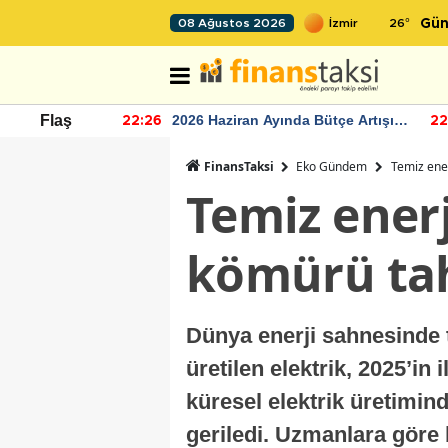
26
°
08 Ağustos 2026
Gün
r seviyesinin
2026 Haziran Ayında Bütçe Artışı
Flaş
22:26
22
Yaşandı
FinansTaksi
Eko Gündem
Temiz ener
Temiz enerj
kömürü tah
Dünya enerji sahnesinde 
üretilen elektrik, 2025’in
küresel elektrik üretimin
geriledi. Uzmanlara göre 