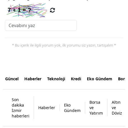
* Bu içerik ile ilgili yorum yok, ilk yorumu siz yazın, tartışalım *
Güncel
Haberler
Teknoloji
Kredi
Eko Gündem
Bors
Son
Borsa
Altın
dakika
Eko
Haberler
ve
ve
İzmir
Gündem
Yatırım
Döviz
haberleri