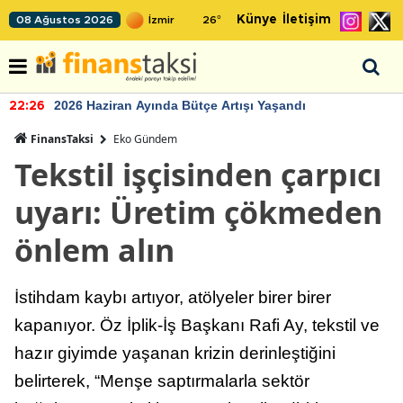
Künye
İletişim
08 Ağustos 2026
26
°
2026 Haziran Ayında Bütçe Artışı Yaşandı
22:26
FinansTaksi
Eko Gündem
Tekstil işçisinden çarpıcı
uyarı: Üretim çökmeden
önlem alın
İstihdam kaybı artıyor, atölyeler birer birer
kapanıyor. Öz İplik-İş Başkanı Rafi Ay, tekstil ve
hazır giyimde yaşanan krizin derinleştiğini
belirterek, “Menşe saptırmalarla sektör