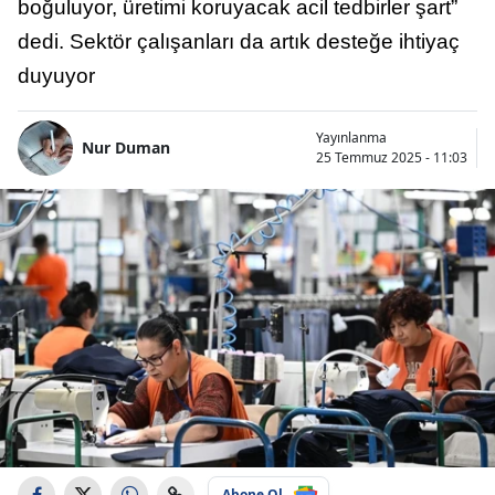
boğuluyor, üretimi koruyacak acil tedbirler şart”
dedi. Sektör çalışanları da artık desteğe ihtiyaç
duyuyor
Yayınlanma
Nur Duman
25 Temmuz 2025 - 11:03
Abone Ol