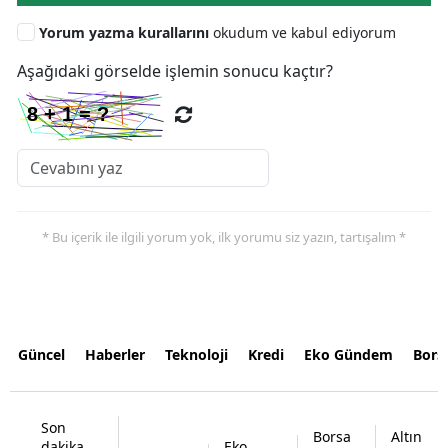
Yorum yazma kurallarını
okudum ve kabul ediyorum
Aşağıdaki görselde işlemin sonucu kaçtır?
* Bu içerik ile ilgili yorum yok, ilk yorumu siz yazın, tartışalım *
Güncel
Haberler
Teknoloji
Kredi
Eko Gündem
Bors
Son
Borsa
Altın
dakika
Eko