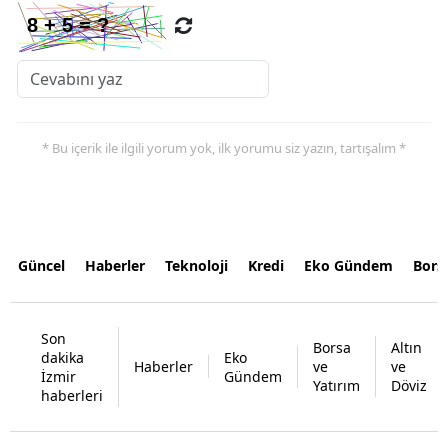
* Bu içerik ile ilgili yorum yok, ilk yorumu siz yazın, tartışalım *
Güncel
Haberler
Teknoloji
Kredi
Eko Gündem
Bors
Son
Borsa
Altın
dakika
Eko
Haberler
ve
ve
İzmir
Gündem
Yatırım
Döviz
haberleri