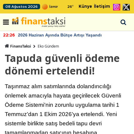
Künye
İletişim
08 Ağustos 2026
26
°
2026 Haziran Ayında Bütçe Artışı Yaşandı
22:26
FinansTaksi
Eko Gündem
Tapuda güvenli ödeme
dönemi ertelendi!
Taşınmaz alım satımlarında dolandırıcılığı
önlemek amacıyla hayata geçirilecek Güvenli
Ödeme Sistemi'nin zorunlu uygulama tarihi 1
Temmuz'dan 1 Ekim 2026'ya ertelendi. Yeni
sistemle birlikte satış bedeli tapu devri
tamamlanmadan satıcının hesabına