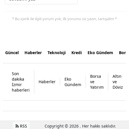
* Bu içerik ile ilgili yorum yok, ilk yorumu siz yazın, tartışalım *
Güncel
Haberler
Teknoloji
Kredi
Eko Gündem
Bors
Son
Borsa
Altın
dakika
Eko
Haberler
ve
ve
İzmir
Gündem
Yatırım
Döviz
haberleri
RSS
Copyright © 2026 . Her hakkı saklıdır.